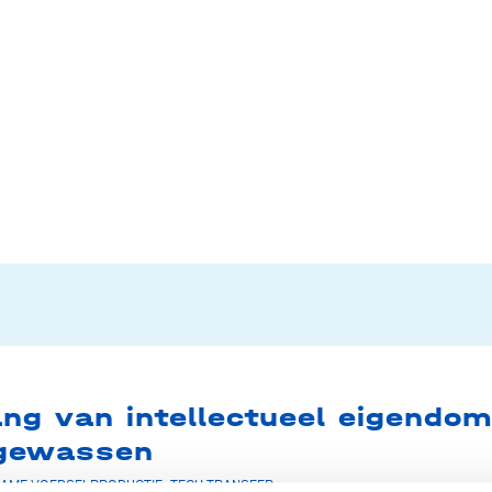
ang van intellectueel eigendom
ngewassen
AME VOEDSELPRODUCTIE
,
TECH TRANSFER