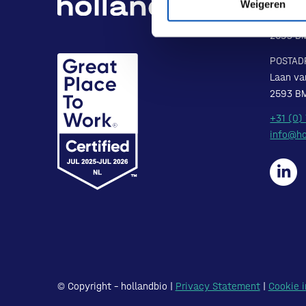
BEZOEK
Weigeren
Laan va
2593 B
POSTAD
Laan va
2593 B
+31 (0)
info@ho
© Copyright – hollandbio |
Privacy Statement
|
Cookie i