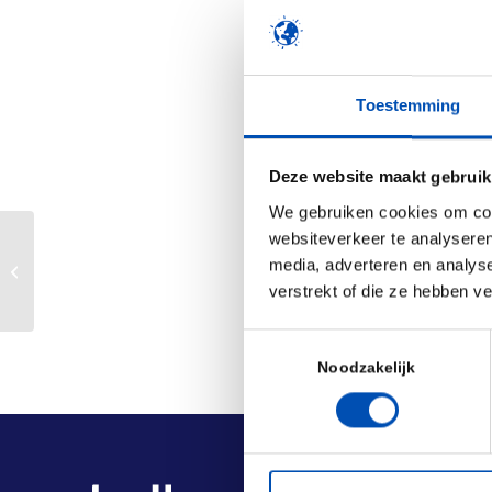
19 JULI 2024
Hollandbio – Het-be
Toestemming
/
Deze website maakt gebruik
We gebruiken cookies om cont
Deel dit stuk
websiteverkeer te analyseren
Hollandbio went on tour at Zernike
media, adverteren en analys
Campus Groningen
verstrekt of die ze hebben v
Toestemmingsselectie
Noodzakelijk