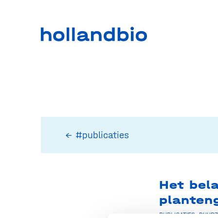
← #publicaties
Het bel
plante
PUBLICATIES
,
DUURZ