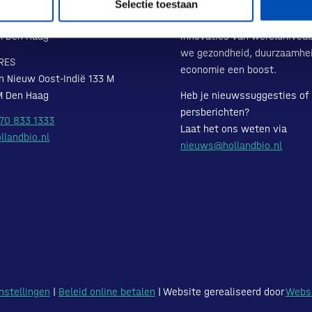
ADRES
Hollandbio is het kloppend h
Selectie toestaan
n Nieuw Oost-Indië 131-133
de Nederlandse biotech sect
M Den Haag
innovaties van wereldnivea
we gezondheid, duurzaamhe
RES
economie een boost.
n Nieuw Oost-Indië 133 M
M Den Haag
Heb je nieuwssuggesties of
persberichten?
 70 833 1333
Laat het ons weten via
llandbio.nl
nieuws@hollandbio.nl
nstellingen
|
Beleid online betalen
| Website gerealiseerd door
Webs