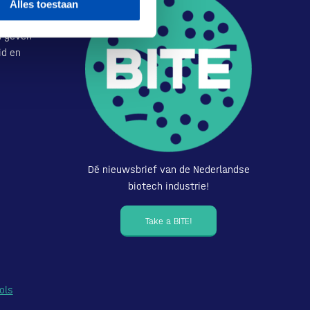
art van
Alles toestaan
or. Met
u geven
id en
Dé nieuwsbrief van de Nederlandse
biotech industrie!
Take a BITE!
ols