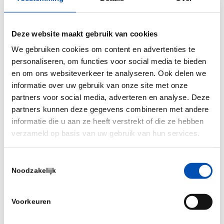
Vandaag vieren we deze mijlpaal. Morgen werken
we verder aan een snelle en werkbare
implementatie, zodat Europa zo snel mogelijk kan
Deze website maakt gebruik van cookies
profiteren van de innovatiekracht van moderne
We gebruiken cookies om content en advertenties te
veredelingstechnieken.
personaliseren, om functies voor social media te bieden
en om ons websiteverkeer te analyseren. Ook delen we
informatie over uw gebruik van onze site met onze
En daarna? Dan blijven we ons inzetten voor
partners voor social media, adverteren en analyse. Deze
wetgeving die producten beoordeelt op hun
partners kunnen deze gegevens combineren met andere
eigenschappen en risico’s, en niet op de techniek
informatie die u aan ze heeft verstrekt of die ze hebben
waarmee ze zijn ontwikkeld. Moedig voorwaarts!
verzameld op basis van uw gebruik van hun services.
Toestemmingsselectie
/
Noodzakelijk
Deel dit stuk
Voorkeuren