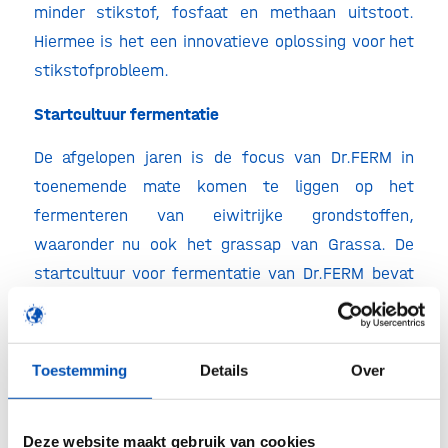
minder stikstof, fosfaat en methaan uitstoot.
Hiermee is het een innovatieve oplossing voor het
stikstofprobleem.
Startcultuur fermentatie
De afgelopen jaren is de focus van Dr.FERM in
toenemende mate komen te liggen op het
fermenteren van eiwitrijke grondstoffen,
waaronder nu ook het grassap van Grassa. De
startcultuur voor fermentatie van Dr.FERM bevat
een mengsel van twee soorten L.Plantarum en
één soort E.Faecium. “Normaliter gebruik ik het
mengsel voor hoge productie melkzuur en lage
Toestemming
Details
Over
productie azijnzuur. Daarnaast is het geschikt
voor eiwitrijkere mengsels als raapzaad-, soja- en
Deze website maakt gebruik van cookies
zonnebloemzaadschroot.”, zo vertelt Ronald