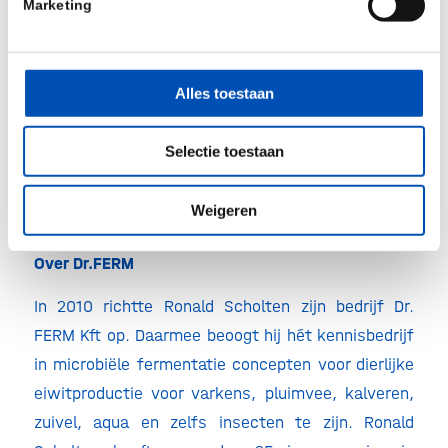
Marketing
natuurlijk proces van persen, verhitten en filteren.
Uit dit proces ontstaan vier hoogwaardige
eindproducten, waaronder graseiwit. Dit eiwit
Alles toestaan
wordt ingezet om producten mee te ontwikkelen
in de humane voeding, petfood, aqua feed en in
Selectie toestaan
mengvoer voor varkens en kippen. Door hun
circulariteitsconcept wordt de voedselefficiëntie
Weigeren
groter en de uitstoot van o.a. stikstof lager.
Over Dr.FERM
In 2010 richtte Ronald Scholten zijn bedrijf Dr.
FERM Kft op. Daarmee beoogt hij hét kennisbedrijf
in microbiële fermentatie concepten voor dierlijke
eiwitproductie voor varkens, pluimvee, kalveren,
zuivel, aqua en zelfs insecten te zijn. Ronald