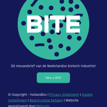
Dé nieuwsbrief van de Nederlandse biotech industrie!
Take a BITE!
© Copyright – hollandbio |
Privacy Statement
|
Cookie
instellingen
|
Beleid online betalen
| Website
gerealiseerd door
Websols