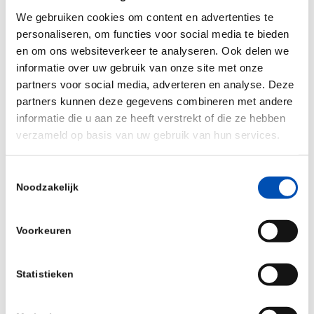
We gebruiken cookies om content en advertenties te
Scholten van Dr.FERM. Hij heeft al 15 jaar
personaliseren, om functies voor social media te bieden
praktische ervaring met het fermenteren van
en om ons websiteverkeer te analyseren. Ook delen we
grondstoffen. Per week verwerkt Dr.FERM zo’n
informatie over uw gebruik van onze site met onze
6.000 ton vloeibare ferment met zijn innovatieve
partners voor social media, adverteren en analyse. Deze
methoden voor proteïnen in diervoeding.
partners kunnen deze gegevens combineren met andere
informatie die u aan ze heeft verstrekt of die ze hebben
Toekomst
verzameld op basis van uw gebruik van hun services.
Na de testen gaan beide partijen samen
Toestemmingsselectie
onderzoeken of er voor meer eindproducten van
Noodzakelijk
Grassa toegevoegde waarde zit in fermentatie.
Als volgende worden de grasvezels onder de loep
Voorkeuren
genomen. Dat belooft nieuwe ontwikkelingen!
Over Grassa
Statistieken
Grassa maakt ‘gewoon’ gras beter met een