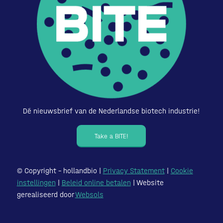
Dé nieuwsbrief van de Nederlandse biotech industrie!
Take a BITE!
© Copyright – hollandbio |
Privacy Statement
|
Cookie
instellingen
|
Beleid online betalen
| Website
gerealiseerd door
Websols