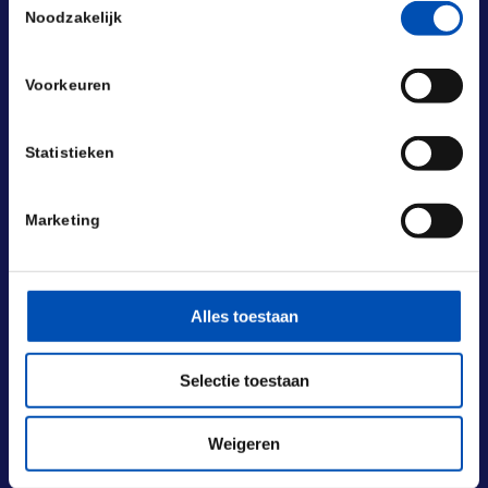
Noodzakelijk
Voorkeuren
Statistieken
Marketing
Alles toestaan
BEZOEKADRES
Selectie toestaan
Laan van Nieuw Oost-Indië 131-133
2593 BM Den Haag
Weigeren
POSTADRES
Laan van Nieuw Oost-Indië 133 M