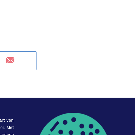
art van
or. Met
u geven