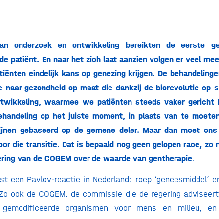
an onderzoek en ontwikkeling bereikten de eerste ge
 de patiënt. En naar het zich laat aanzien volgen er veel me
tiënten eindelijk kans op genezing krijgen. De behandelingen 
ie naar gezondheid op maat die dankzij de biorevolutie op
ntwikkeling, waarmee we patiënten steeds vaker gericht 
behandeling op het juiste moment, in plaats van te moete
tlijnen gebaseerd op de gemene deler. Maar dan moet ons 
or die transitie. Dat is bepaald nog geen gelopen race, zo 
ering van de COGEM
over de waarde van gentherapie
.
ast een Pavlov-reactie in Nederland: roep ‘geneesmiddel’ e
o ook de COGEM, de commissie die de regering adviseert 
 gemodificeerde organismen voor mens en milieu, en 