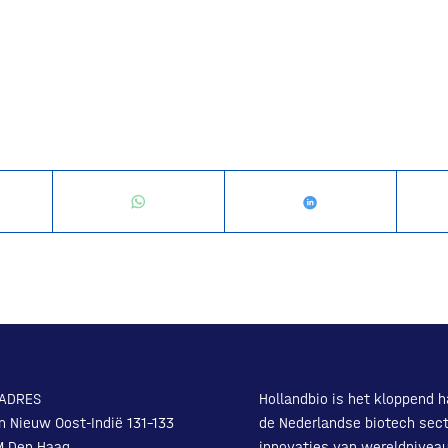
ADRES
Hollandbio is het kloppend h
n Nieuw Oost-Indië 131-133
de Nederlandse biotech sect
M Den Haag
innovaties van wereldnivea