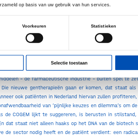
natie met nieuwe diagnostica en een essentiële inve
erzameld op basis van uw gebruik van hun services.
-infrastructuur, zodat we de juiste patiënt op het juis
ehandeling kunnen voorzien. Extra budget hiervoor is da
Voorkeuren
Statistieken
twoorden, ook wanneer geneesmiddelen daarmee een aanz
ale zorgbudget zouden nemen dan ze nu doen.
n we wel wezen, laat innovatie zich niet tegenhouden. W
n met vereende kracht blijven ontdekken en ontwikkelen. 
Selectie toestaan
r over prijsstelling en suggesties om de onbetwiste hof
ddelen – de farmaceutische industrie – buiten spel te ze
. Die nieuwe gentherapieën gaan er komen, dat staat als
nneer ook patiënten in Nederland hiervan zullen profiteren, 
onafwendbaarheid van ‘pijnlijke keuzes en dilemma’s om de
ls de COGEM lijkt te suggereren, is berusten in stilstand, 
En dat staat niet alleen haaks op het DNA van de biotech s
 de sector nodig heeft en de patiënt verdient: een radical