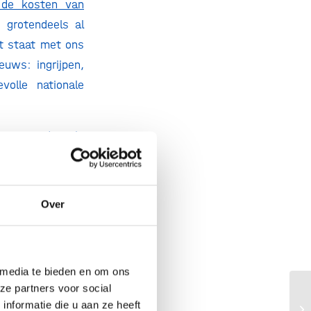
r de kosten van
e grotendeels al
t staat met ons
euws: ingrijpen,
volle nationale
t naast de vele
rpen en dus uit
jk beter maken,
eld blijft: een
Over
oor te zeggen,
n de zorg, en –
esmiddelen. Niet
 media te bieden en om ons
nvakanties, niet
ze partners voor social
geneesmiddelen,
In
nformatie die u aan ze heeft