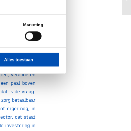
stering in onze
ve
te moment van de
n ook logisch en
Marketing
ienlijk grotere
etenschappers en
Publicaties over
Alles toestaan
leveranciers van
tten, veranderen
 een paal boven
dat is de vraag.
 zorg betaalbaar
of erger nog, in
ector, dat staat
e investering in