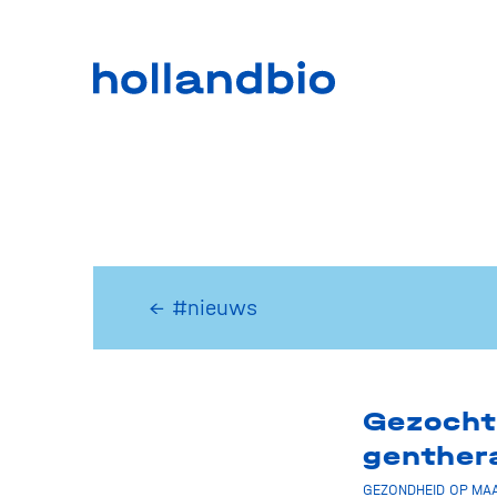
← #nieuws
Gezocht
genther
GEZONDHEID OP MAA