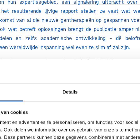
en hun expertisegebied,
een signalering uitbracht ove
n het resulterende lijvige rapport stellen ze vast wat w
 komst van al die nieuwe gentherapieën op gespannen voe
k wat betreft oplossingen brengt de publicatie amper ni
elen en zelfs academische ontwikkeling – dé belofte
 een wereldwijde inspanning wel even te slim af zal zijn.
én nieuwe suggestie, en daar is hollandbio blij mee. Wan
meer drempels voor toelating en vergoeding op te we
ngen te voorkomen dat we meer patiënten daadwerkeli
ook een verfrissende suggestie die doorgaans onverm
Details
 het budget voor geneesmiddelen. En daar valt veel v
e grootste gezondheidswinst van de afgelopen decennia i
 van cookies
 ook de komende decennia boeken dankzij innovatieve gene
ent en advertenties te personaliseren, om functies voor social
aan het bed, niet door pilots met doseringen of medicij
. Ook delen we informatie over uw gebruik van onze site met on
 nieuwbouw, maar door de inzet van nieuwe vaccins en 
e. Deze partners kunnen deze gegevens combineren met andere i