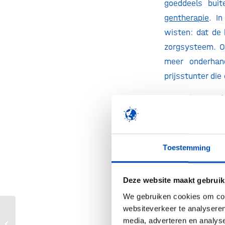
goeddeels buit
gentherapie
. I
wisten: dat de
zorgsysteem. Oo
meer onderhand
prijsstunter die
Toch zien we é
ideeën om nóg 
kostenoverwegi
doet de COGEM 
Toestemming
verhoging van
aangezien we d
Deze website maakt gebruik
mits gebruikt –
We gebruiken cookies om cont
door de handen 
websiteverkeer te analyseren
Benutting nieuwe
door artsen of
media, adverteren en analys
veredelingstechnieken loopt verder