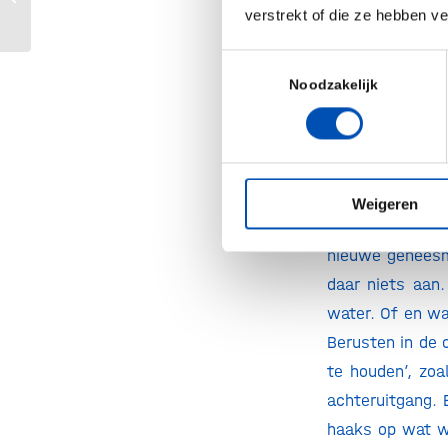
zeker in combi
verstrekt of die ze hebben v
vertraging op
gezondheidsdata
Toestemmingsselectie
best passende b
Noodzakelijk
prima te veran
hap uit het tot
Bovendien, late
bedrijven zulle
Weigeren
kosten, gemoppe
nieuwe geneesmi
daar niets aan
water. Of en wa
Berusten in de 
te houden’, zoa
achteruitgang. 
haaks op wat we