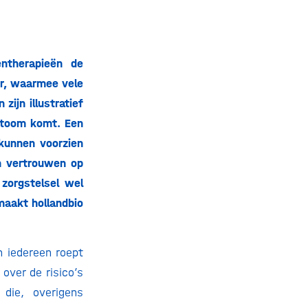
ntherapieën de
er, waarmee vele
zijn illustratief
 stoom komt. Een
kunnen voorzien
n vertrouwen op
zorgstelsel wel
maakt hollandbio
n iedereen roept
over de risico’s
die, overigens