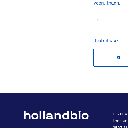
vooruitgang.
/
Deel dit stuk
BEZOEK
Laan va
2593 B