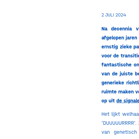
2 JULI 2024
Na decennia v
afgelopen jaren
ernstig zieke pa
voor de transit
fantastische o
van de juiste 
generieke rich
ruimte maken vo
op uit
de signal
Het lijkt welha
‘DUUUUURRRR’. Z
van genetisch