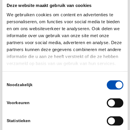
worden, alleen zijn de wet- en regelgeving daar
Deze website maakt gebruik van cookies
nog niet altijd klaar voor en bestaat er de angst
We gebruiken cookies om content en advertenties te
voor weerstand tegen genetisch gemodificeerde
personaliseren, om functies voor social media te bieden
gewassen.
en om ons websiteverkeer te analyseren. Ook delen we
informatie over uw gebruik van onze site met onze
Lees voor het hele artikel in Nature
partners voor social media, adverteren en analyse. Deze
Communications
hier
verder.
partners kunnen deze gegevens combineren met andere
informatie die u aan ze heeft verstrekt of die ze hebben
verzameld op basis van uw gebruik van hun services.
/
Toestemmingsselectie
Noodzakelijk
Deel dit stuk
Voorkeuren
Statistieken