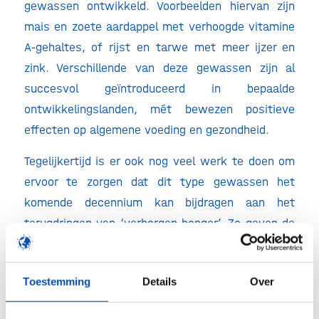
gewassen ontwikkeld. Voorbeelden hiervan zijn
mais en zoete aardappel met verhoogde vitamine
A-gehaltes, of rijst en tarwe met meer ijzer en
zink. Verschillende van deze gewassen zijn al
succesvol geïntroduceerd in bepaalde
ontwikkelingslanden, mét bewezen positieve
effecten op algemene voeding en gezondheid.
Tegelijkertijd is er ook nog veel werk te doen om
ervoor te zorgen dat dit type gewassen het
komende decennium kan bijdragen aan het
terugdringen van ‘verborgen honger’. Zo geven de
wetenschappers de aanbeveling mee dat
iedereen, ook in ontwikkelingslanden, toegang zou
Toestemming
Details
Over
moeten krijgen tot dit voedsel. Ook is het
belangrijk dat de gewassen lokaal geteeld kunnen