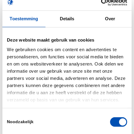
approach, resulting in a product that delivers high
qualitydata, while the number of pipetting steps
Toestemming
Details
Over
and hands-ontime are greatly reduced.
Wietse MulderPhD, CEO of GenDx, commented:
Deze website maakt gebruik van cookies
“We have worked intensely to validate and
We gebruiken cookies om content en advertenties te
document theseNGSgo products according to the
personaliseren, om functies voor social media te bieden
Health Canada IVD regulation. It took a great deal
en om ons websiteverkeer te analyseren. Ook delen we
informatie over uw gebruik van onze site met onze
of work to complete, and we are proud to bethe
partners voor social media, adverteren en analyse. Deze
first supplier that can offer this IVD productfor the
partners kunnen deze gegevens combineren met andere
transplant communityin Canada. We believe the
informatie die u aan ze heeft verstrekt of die ze hebben
products will truly support better typing of the
verzameld op basis van uw gebruik van hun services.
HLA genes.”
Toestemmingsselectie
Source: GenDx (
Press release
)
Noodzakelijk