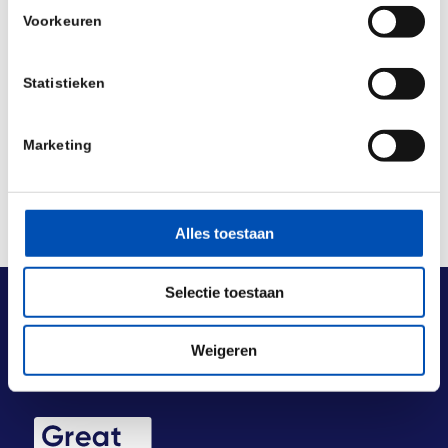
/
Voorkeuren
Deel dit stuk
Statistieken
Marketing
Alles toestaan
Selectie toestaan
Weigeren