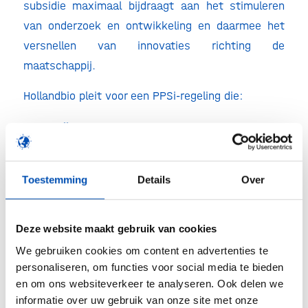
subsidie maximaal bijdraagt aan het stimuleren
van onderzoek en ontwikkeling en daarmee het
versnellen van innovaties richting de
maatschappij.
Hollandbio pleit voor een PPSi-regeling die:
Bedrijven centraal stelt
: De hoofdaanvrager is
een in Nederland gevestigd bedrijf met een
R&D-footprint, samenwerkend met ten minste
Toestemming
Details
Over
één Nederlandse kennisinstelling.
Ambitie mogelijk maakt
: Het subsidiebedrag
Deze website maakt gebruik van cookies
wordt verhoogd tot maximaal €5 miljoen per
We gebruiken cookies om content en advertenties te
project – groot genoeg voor impactvolle
personaliseren, om functies voor social media te bieden
investeringen.
en om ons websiteverkeer te analyseren. Ook delen we
Werkbare voorwaarden hanteert
: De
informatie over uw gebruik van onze site met onze