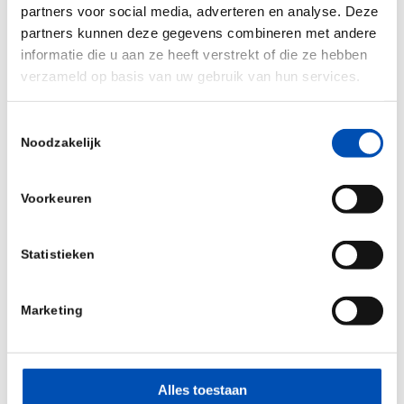
voorwaarden van een PPS-subsidie moeten
partners voor social media, adverteren en analyse. Deze
partners kunnen deze gegevens combineren met andere
werken als een springplank voor innovatie,
informatie die u aan ze heeft verstrekt of die ze hebben
waarbij publicatie-eisen en knellende IP-
verzameld op basis van uw gebruik van hun services.
afspraken niet hinderen.
Aansluit op de Nationale Technologiestrategie
Toestemmingsselectie
Noodzakelijk
(NTS)
: Zonder vooraf vastgelegde subthema’s,
zodat de markt kan sturen op inhoudelijke
relevantie.
Voorkeuren
Toegankelijk is voor start- en scale-ups
: Door
alle toegestane uitzonderingsposities voor
Statistieken
Ondernemingen in Moeilijkheden (OiM) te
benutten.
Marketing
/
Alles toestaan