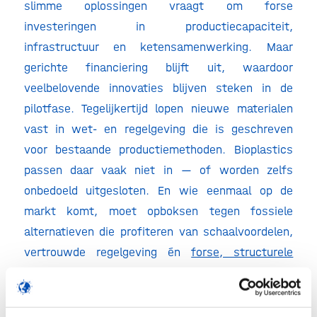
slimme oplossingen vraagt om forse
investeringen in productiecapaciteit,
infrastructuur en ketensamenwerking. Maar
gerichte financiering blijft uit, waardoor
veelbelovende innovaties blijven steken in de
pilotfase. Tegelijkertijd lopen nieuwe materialen
vast in wet- en regelgeving die is geschreven
voor bestaande productiemethoden. Bioplastics
passen daar vaak niet in — of worden zelfs
onbedoeld uitgesloten. En wie eenmaal op de
markt komt, moet opboksen tegen fossiele
alternatieven die profiteren van schaalvoordelen,
vertrouwde regelgeving én
forse, structurele
(indirecte) subsidies
. Dat maakt de afzetmarkt
voor duurzame alternatieven beperkt, en het voor
bedrijven onaantrekkelijk om te investeren in