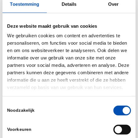
Toestemming
Details
Over
circulaire oplossingen.
Faillissementen, teruggeschroefde investeringen
Deze website maakt gebruik van cookies
en het wegvallen van productiecapaciteit vormen
We gebruiken cookies om content en advertenties te
een directe bedreiging voor de sector,
personaliseren, om functies voor social media te bieden
onderstreept ook de
eindrapportage
van de
en om ons websiteverkeer te analyseren. Ook delen we
Plastictafel. En dat is zonde. Want juist in de
informatie over uw gebruik van onze site met onze
biotech liggen oplossingen die het leven beter
partners voor social media, adverteren en analyse. Deze
partners kunnen deze gegevens combineren met andere
maken, zonder dat je je hele leven hoeft om te
informatie die u aan ze heeft verstrekt of die ze hebben
gooien. Denk aan plastics gemaakt uit
verzameld op basis van uw gebruik van hun services.
reststromen, CO₂ of zonlicht, die veilig afbreken
en geen microplastics achterlaten. De
Toestemmingsselectie
plastictransitie vraagt dus om meer dan alleen
Noodzakelijk
betere recycling. Ze vraagt om een
systeemverandering – om toekomstbestendige
Voorkeuren
wet- en regelgeving, gerichte ondersteuning voor