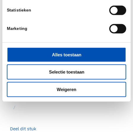
opschaling, en een markt die duurzame keuzes
Statistieken
beloont. Op die manier geven we circulaire
materialen een eerlijke kans. En met biotech als
Marketing
onderdeel van de oplossing, maken we de
plastictransitie niet alleen haalbaar, maar ook
betaalbaar en toekomstbestendig.
Alles toestaan
Heb jij ideeën over hoe we bioplastics een boost
kunnen geven? Of werk je aan een oplossing die
Selectie toestaan
gezien mag worden? We gaan graag het gesprek
aan!
Weigeren
/
Deel dit stuk