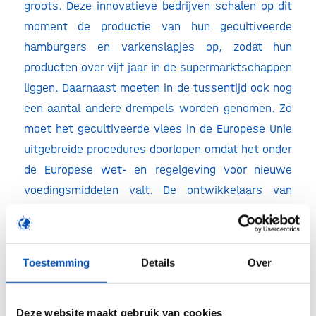
groots. Deze innovatieve bedrijven schalen op dit
moment de productie van hun gecultiveerde
hamburgers en varkenslapjes op, zodat hun
producten over vijf jaar in de supermarktschappen
liggen. Daarnaast moeten in de tussentijd ook nog
een aantal andere drempels worden genomen. Zo
moet het gecultiveerde vlees in de Europese Unie
uitgebreide procedures doorlopen omdat het onder
de Europese wet- en regelgeving voor nieuwe
voedingsmiddelen valt. De ontwikkelaars van
gecultiveerd vlees laten zich daar gelukkig niet
door weerhouden. Zij zetten zich er graag voor in
om straks als maatschappij de vruchten te
Toestemming
Details
Over
kunnen plukken van een duurzamere en
diervriendelijker voedselproductie.
Deze website maakt gebruik van cookies