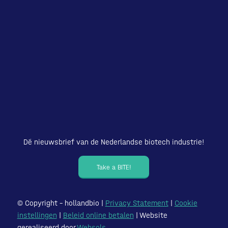
Dé nieuwsbrief van de Nederlandse biotech industrie!
Take a BITE!
© Copyright – hollandbio |
Privacy Statement
|
Cookie
instellingen
|
Beleid online betalen
| Website
gerealiseerd door
Websols