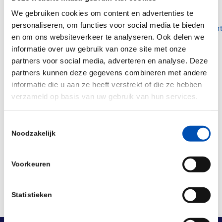
Lees meer:
We gebruiken cookies om content en advertenties te
personaliseren, om functies voor social media te bieden
https://www.nu.nl/ondernemen/6081958/fabrikan
en om ons websiteverkeer te analyseren. Ook delen we
willen-kweekburger-binnen-vijf-jaar-in-
informatie over uw gebruik van onze site met onze
nederlandse-supermarkt.html
partners voor social media, adverteren en analyse. Deze
partners kunnen deze gegevens combineren met andere
informatie die u aan ze heeft verstrekt of die ze hebben
/
verzameld op basis van uw gebruik van hun services.
Toestemmingsselectie
Deel dit stuk
Noodzakelijk
Voorkeuren
Statistieken