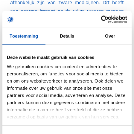
afhankelijk zijn van zware medicijnen. Dit heeft
een enorme impact op de wijze waarop mensen
hun leven kunnen inrichten.”
Toestemming
Details
Over
Duurzame samenwerking
Belangrijk criterium bij de toekenning van het
Deze website maakt gebruik van cookies
onderzoeksgeld was een duurzame samenwerking
We gebruiken cookies om content en advertenties te
tussen onderzoeksinstellingen, bedrijven en
personaliseren, om functies voor social media te bieden
gezondheidsfondsen. “We hebben nu de top van
en om ons websiteverkeer te analyseren. Ook delen we
informatie over uw gebruik van onze site met onze
de Nederlandse immunologie verzameld die aan
partners voor social media, adverteren en analyse. Deze
deze belangrijke opdracht gaan werken. Samen
partners kunnen deze gegevens combineren met andere
kunnen we sneller tot een beter resultaat komen
informatie die u aan ze heeft verstrekt of die ze hebben
en patiënten met deze nare aandoeningen een
verzameld op basis van uw gebruik van hun services.
hoopvollere toekomst bieden”, aldus Emiel Rolink,
directeur van de Samenwerkende
Toestemmingsselectie