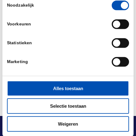
Noodzakelijk
Gezondheidsfondsen.
Bron: skipr
Voorkeuren
/
Statistieken
Deel dit stuk
Marketing
Alles toestaan
Selectie toestaan
Weigeren