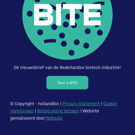
Dé nieuwsbrief van de Nederlandse biotech industrie!
Take a BITE!
© Copyright – hollandbio |
Privacy Statement
|
Cookie
instellingen
|
Beleid online betalen
| Website
gerealiseerd door
Websols