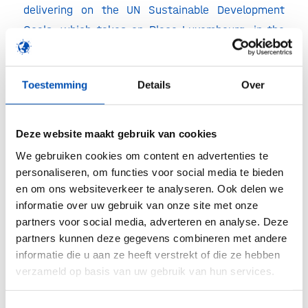
delivering on the UN Sustainable Development
Goals, which takes on Place Luxembourg, in the
heart of Europe’s capital. This will be followed by
a film screening of the documentary Well Fed at
Toestemming
Details
Over
the world famous BOZAR Centre For Fine Arts.
EuropaBio Chair, Tjerk de Ruiter concluded:
Deze website maakt gebruik van cookies
“Biotechnology already improves lives in so many
We gebruiken cookies om content en advertenties te
ways – but people are often unaware of it. It’s
personaliseren, om functies voor social media te bieden
one of the most exciting and innovative
en om ons websiteverkeer te analyseren. Ook delen we
technologies that we have and we’re part of a
informatie over uw gebruik van onze site met onze
community that’s passionate about it. When
partners voor social media, adverteren en analyse. Deze
partners kunnen deze gegevens combineren met andere
you’re passionate about something, you want to
informatie die u aan ze heeft verstrekt of die ze hebben
share it and that’s what biotech week is really all
verzameld op basis van uw gebruik van hun services.
about.”