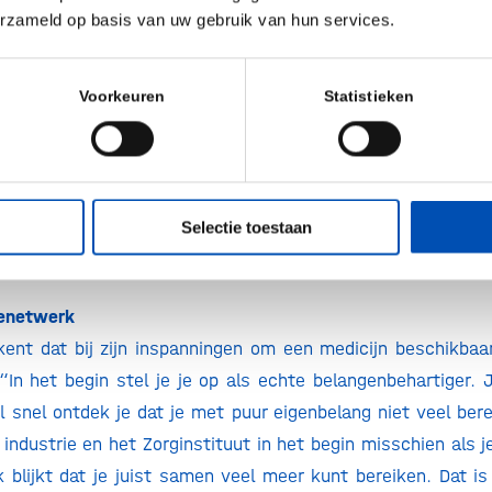
erzameld op basis van uw gebruik van hun services.
 inzichten komen.”
et switchen
Voorkeuren
Statistieken
 meent dat je snel moet kunnen switchen van rol. Dat merkt
eam van de pijnpoli aan wie zij het belang van ervarin
e leggen. De informatiebehoefte bij de zorgverleners bleek a
eerd in hoe patiënten dachten over een specifieke behand
Selectie toestaan
ik snel moest schakelen. Ik moest het niet langer hebben
g participatie, maar inspelen op hun directe vraag.”
ienetwerk
ent dat bij zijn inspanningen om een medicijn beschikbaar
 “In het begin stel je je op als echte belangenbehartiger. J
Al snel ontdek je dat je met puur eigenbelang niet veel bere
industrie en het Zorginstituut in het begin misschien als j
jk blijkt dat je juist samen veel meer kunt bereiken. Dat is