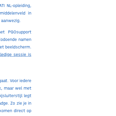
TI NL-opleiding,
middelenveld in
 aanwezig.
het PGOsupport
. Zodoende namen
het beeldscherm.
lledige sessie is
gaat. Voor iedere
jk, maar wel met
sluiterstijl legt
ge. Zo zie je in
 komen direct op