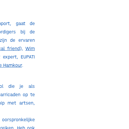
pport, gaat de
rdigers bij de
zijn de ervaren
cal friend
),
Wim
 expert, EUPATI
e Hamkour
.
rol die je als
arricaden op te
hip met artsen,
 oorspronkelijke
ereiken. Heb ook