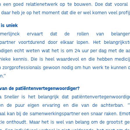
om een goed relatienetwerk op te bouwen. Doe dat vooral 
 daar heb je op het moment dat die er wel komen veel profij
 is uniek
merlijnck ervaart dat de rollen van belangen
artner voortdurend door elkaar lopen. Het belangrijkst
ndigen echt weten wat het is om 24 uur per dag met de a
nieke kennis. Die is heel waardevol en die hebben medici
n zorgprofessionals gewoon nodig om hun werk te kunnen d
n.”
van de patiëntenvertegenwoordiger?
a Sneller is het belangrijk dat patiëntenvertegenwoordi
en de puur eigen ervaring en die van de achterban. “
haal kan bij de samenwerkingspartner een snaar raken. Emot
ie onthoudt. Maar het is wel van belang om de grootst g