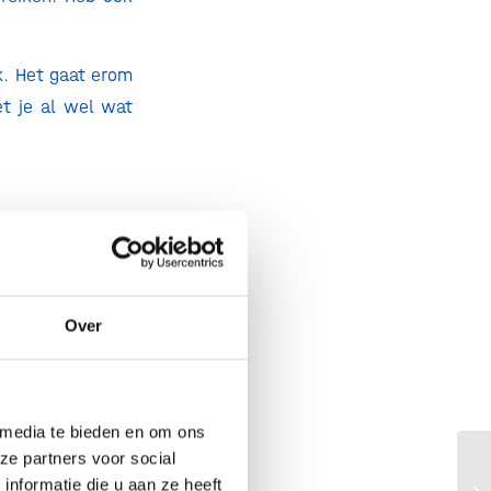
k. Het gaat erom
t je al wel wat
king met een
partner een
DUO-
leidingstraject
 verstevigt de
Over
nt partner?
an de patiënt te
rs denken wij al
 media te bieden en om ons
eemt. Maar is de
ze partners voor social
Oo
nformatie die u aan ze heeft
t. En dan kun je