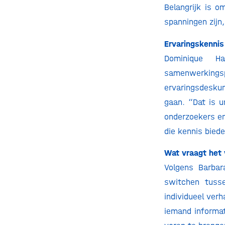
Belangrijk is 
spanningen zijn,
Ervaringskennis
Dominique Ha
samenwerkingsp
ervaringsdesku
gaan. “Dat is u
onderzoekers e
die kennis biede
Wat vraagt het 
Volgens Barbar
switchen tuss
individueel ver
iemand informat