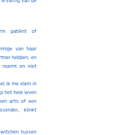
 ervaring van de
rm patiënt of
ommige van haar
rtner hebben, en
e noemt en niet
el ik me klein in
p het hele leven
een arts of een
sender, klinkt
 switchen tussen