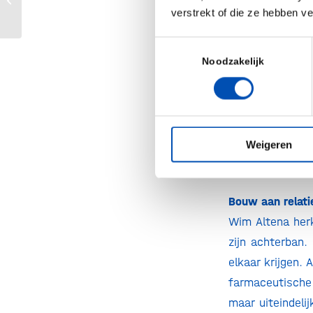
verstrekt of die ze hebben v
tot heel andere
Toestemmingsselectie
De kunst van h
Noodzakelijk
Barbara Sneller
met een heel t
probeerde uit t
meer geïnteress
Weigeren
begreep ik dat 
van deze trainin
Bouw aan relat
Wim Altena herk
zijn achterban.
elkaar krijgen. 
farmaceutische 
maar uiteindeli