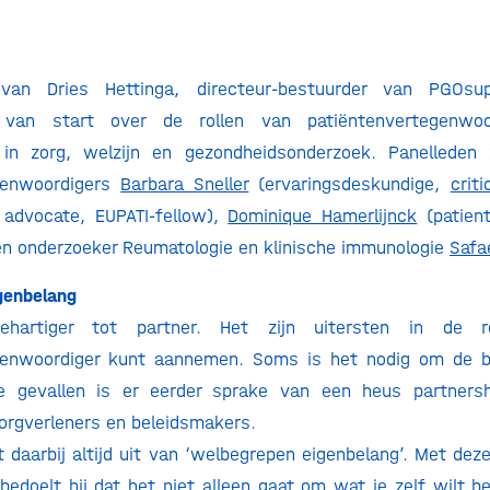
 van Dries Hettinga, directeur-bestuurder van PGOsu
e van start over de rollen van patiëntenvertegenwoo
 in zorg, welzijn en gezondheidsonderzoek. Panelleden 
genwoordigers
Barbara Sneller
(ervaringsdeskundige,
criti
 advocate, EUPATI-fellow),
Dominique Hamerlijnck
(patient
en onderzoeker Reumatologie en klinische immunologie
Safa
genbelang
ehartiger tot partner. Het zijn uitersten in de 
genwoordiger kunt aannemen. Soms is het nodig om de b
e gevallen is er eerder sprake van een heus partners
orgverleners en beleidsmakers.
 daarbij altijd uit van ‘welbegrepen eigenbelang’. Met deze
edoelt hij dat het niet alleen gaat om wat je zelf wilt b