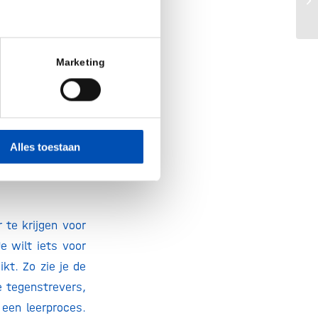
Ve
Marketing
e zij in gesprek
gsdeskundigheid
nders. Zij waren
elmethode. “Toen
Alles toestaan
 over het belang
 te krijgen voor
e wilt iets voor
ikt. Zo zie je de
e tegenstrevers,
 een leerproces.