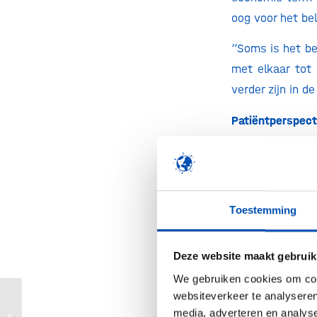
oog voor het be
“Soms is het be
met elkaar tot
verder zijn in 
Patiëntperspecti
Onderzoeker
patiëntenverte
intervisie
om die
waaraan een o
Toestemming
samenwerking e
“Het is heel be
Deze website maakt gebruik
kennen om tot z
We gebruiken cookies om cont
snel dat het ge
websiteverkeer te analyseren
media, adverteren en analys
patiënt daar ec
Dierendag: proeven zonder dieren