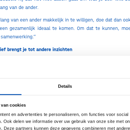
lang van de ander.
lang van een ander makkelijk in te willigen, doe dat dan oo
 een gezamenlijk ideaal te komen. Om dat te kunnen, moe
de samenwerking.”
ef brengt je tot andere inzichten
 Safae Hamkour heeft zo’n innige samenwer
genwoordiger. Zij volgt zelfs samen met haar patiënt 
 samenwerking nog beter vorm te geven. Dat is een bege
nderzoeker en patiënt partner samen deelnemen. Het
Details
n voorkomt misverstanden. Wat verwacht zij van een patië
langrijk om al voordat je onderzoek start, de belangen v
 van cookies
o’n gezamenlijk ideaal te komen. Als artsen en onderzoeke
ent en advertenties te personaliseren, om functies voor social
weldig zou zijn als bijvoorbeeld de ziekteactiviteit afn
. Ook delen we informatie over uw gebruik van onze site met on
e. Deze partners kunnen deze gegevens combineren met andere i
ht mee geholpen? Dat weet je pas als je de patiënt betrek