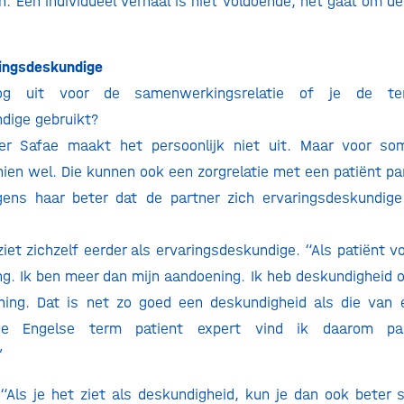
n. Een individueel verhaal is niet voldoende, het gaat om de
ringsdeskundige
g uit voor de samenwerkingsrelatie of je de te
dige gebruikt?
er Safae maakt het persoonlijk niet uit. Maar voor s
hien wel. Die kunnen ook een zorgrelatie met een patiënt pa
gens haar beter dat de partner zich ervaringsdeskundig
et zichzelf eerder als ervaringsdeskundige. “Als patiënt vo
. Ik ben meer dan mijn aandoening. Ik heb deskundigheid o
ing. Dat is net zo goed een deskundigheid als die van 
De Engelse term patient expert vind ik daarom pas
”
 “Als je het ziet als deskundigheid, kun je dan ook beter