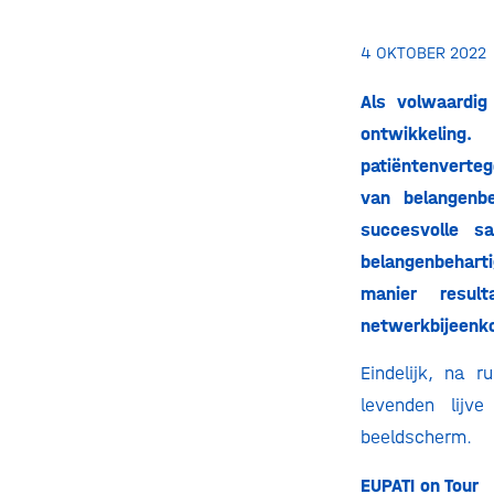
4 OKTOBER 2022
Als volwaardi
ontwikkeling
patiëntenverteg
van belangenbe
succesvolle s
belangenbeharti
manier resul
netwerkbijeenko
Eindelijk, na 
levenden lijv
beeldscherm.
EUPATI on Tour