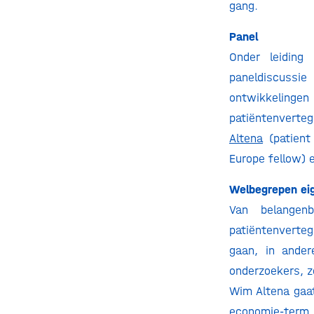
gang.
Panel
Onder leiding
paneldiscussi
ontwikkelingen
patiëntenverte
Altena
(patient
Europe fellow) 
Welbegrepen ei
Van belangenb
patiëntenverte
gaan, in ander
onderzoekers, z
Wim Altena gaat
economie-term b