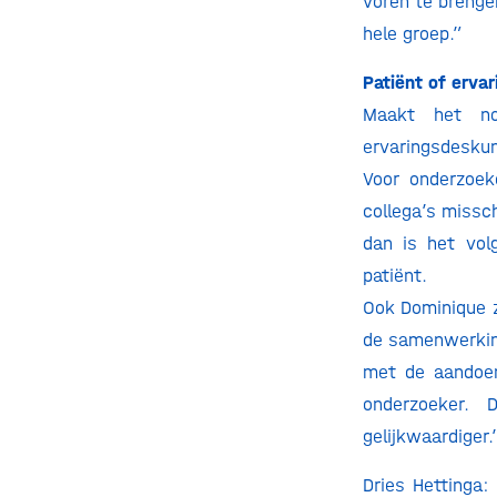
voren te brenge
hele groep.”
Patiënt of erva
Maakt het no
ervaringsdeskun
Voor onderzoek
collega’s missc
dan is het vol
patiënt.
Ook Dominique zi
de samenwerking
met de aandoen
onderzoeker. 
gelijkwaardiger.
Dries Hettinga: