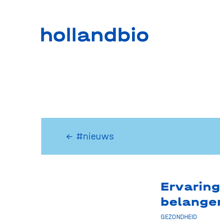
← #nieuws
Ervarin
belange
GEZONDHEID