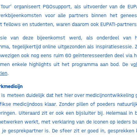
Tour’ organiseert PGOsupport, als uitvoerder van de EUPA
erkbijeenkomsten voor alle partners binnen het genees
t fellows en studenten, waren daarom ook EUPATI-partners
ssie van deze bijeenkomst werd, als onderdeel van 
a, tegelijkertijd online uitgezonden als inspiratiesessie
wezigen ook nog eens ruim 60 geïnteresseerden deel via 
komen enkele highlights uit het programma aan bod. De v
o
zien
.
rkmedicijn
is meteen duidelijk dat het hier over medicijnontwikkeling 
fikse medicijndoos klaar. Zonder pillen of poeders natuurli
ingen. Uiteraard zit er ook een bijsluiter bij. Helemaal in bij
 netwerken werkt, met verklaring van de iconen op ieders bad
 je gesprekpartner is. De sfeer zit er goed in, gesprekken