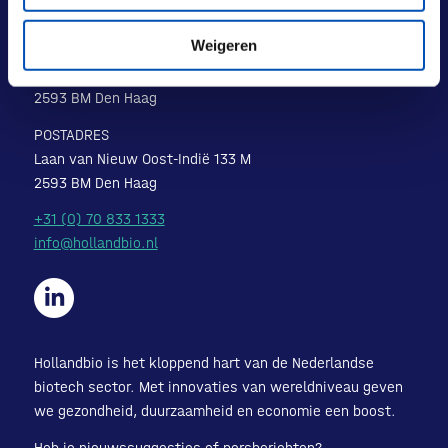
Weigeren
BEZOEKADRES
Laan van Nieuw Oost-Indië 131-133
2593 BM Den Haag
POSTADRES
Laan van Nieuw Oost-Indië 133 M
2593 BM Den Haag
+31 (0) 70 833 1333
info@hollandbio.nl
Hollandbio is het kloppend hart van de Nederlandse
biotech sector. Met innovaties van wereldniveau geven
we gezondheid, duurzaamheid en economie een boost.
Heb je nieuwssuggesties of persberichten?