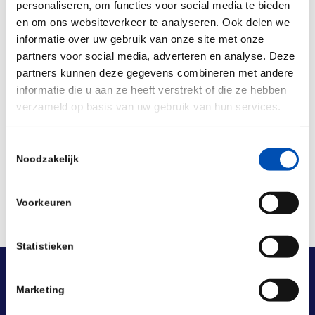
karami-wins-krijn-rietveld-memorial-innovation-
personaliseren, om functies voor social media te bieden
en om ons websiteverkeer te analyseren. Ook delen we
award
informatie over uw gebruik van onze site met onze
partners voor social media, adverteren en analyse. Deze
/
partners kunnen deze gegevens combineren met andere
informatie die u aan ze heeft verstrekt of die ze hebben
verzameld op basis van uw gebruik van hun services.
Deel dit stuk
Toestemmingsselectie
Noodzakelijk
Voorkeuren
Statistieken
Marketing