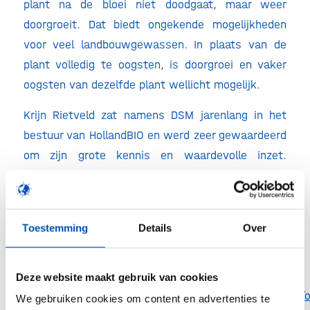
plant na de bloei niet doodgaat, maar weer
doorgroeit. Dat biedt ongekende mogelijkheden
voor veel landbouwgewassen. In plaats van de
plant volledig te oogsten, is doorgroei en vaker
oogsten van dezelfde plant wellicht mogelijk.
Krijn Rietveld zat namens DSM jarenlang in het
bestuur van HollandBIO en werd zeer gewaardeerd
om zijn grote kennis en waardevolle inzet.
HollandBIO ziet de Krijn Rietveld Memorial
Innovation Award als een eervolle erkenning van
Krijn’s bijdrage aan een duurzame samenleving.
Toestemming
Details
Over
Lees meer
Deze website maakt gebruik van cookies
https://www.universiteitleiden.nl/en/news/2020/06/
We gebruiken cookies om content en advertenties te