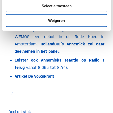
Europa, en profiteren we allemaal van onze
Selectie toestaan
gezamenlijke investeringen in
geneesmiddelenonderzoek.
Weigeren
Donderdag 16 mei organiseren SOMO en
WEMOS een debat in de Rode Hoed in
Amsterdam.
HollandBIO’s Annemiek zal daar
deelnemen in het panel
.
Luister ook Annemieks reactie op Radio 1
terug
vanaf 8.35u tot 8.44u
Artikel De Volkskrant
/
Deel dit stuk