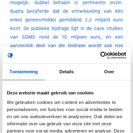
mogelijk: dubbel betalen is pertinente onzin.
Gupta becijferde dat de ontwikkeling van één
enkel geneesmiddel gemiddeld 2,2 miljard euro
kost. De publieke bijdrage ligt in de case studies
van SOMO rond de 10 miljoen euro, en een
aanzienlijk deel van die bijdrage wordt ook nog
eens met meer dan marktconforme rente
terugbetaald. Dat een investeerder in ruil voor
0,5% financiering eisen kan stellen aan de
Toestemming
Details
Over
uiteindelijke prijsstelling, zoals SOMO bepleit,
getuigt van weinig realiteitszin.
Deze website maakt gebruik van cookies
Nederland heeft een internationaal
We gebruiken cookies om content en advertenties te
personaliseren, om functies voor social media te bieden
vooraanstaande kennispositie in medisch
en om ons websiteverkeer te analyseren. Ook delen we
onderzoek. Die kennis moet niet op de plank
informatie over uw gebruik van onze site met onze
blijven liggen, maar moet verzilverd worden in
partners voor social media, adverteren en analyse. Deze