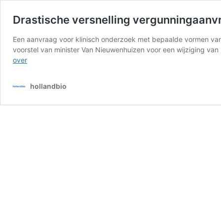
Drastische versnelling vergunningaanv
Een aanvraag voor klinisch onderzoek met bepaalde vormen van c
voorstel van minister Van Nieuwenhuizen voor een wijziging van
Drastische
over
versnelling
vergunningaanvraag
hollandbio
medische
GGO’s,
nu
door
voor
de
kopgroep