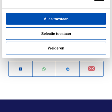
testen en bij meerdere indicaties werkt. Wil jij hier
graag over meedenken? Laat het hollandbio’s
Britt
Alles toestaan
weten!
Selectie toestaan
/
Weigeren
Deel dit stuk