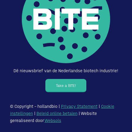
Dé nieuwsbrief van de Nederlandse biotech industrie!
Take a BITE!
© Copyright – hollandbio |
Privacy Statement
|
Cookie
instellingen
|
Beleid online betalen
| Website
gerealiseerd door
Websols