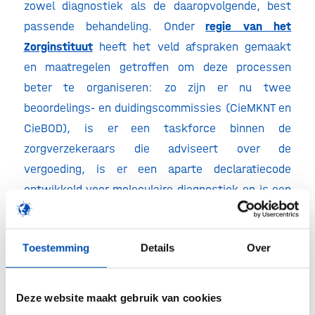
zowel diagnostiek als de daaropvolgende, best
passende behandeling. Onder
regie van het
Zorginstituut
heeft het veld afspraken gemaakt
en maatregelen getroffen om deze processen
beter te organiseren: zo zijn er nu twee
beoordelings- en duidingscommissies (CieMKNT en
CieBOD), is er een taskforce binnen de
zorgverzekeraars die adviseert over de
vergoeding, is er een aparte declaratiecode
ontwikkeld voor moleculaire diagnostiek en is een
kwaliteitsstandaard in werking getreden. De
eerste tegels voor een route van lab naar praktijk
Toestemming
Details
Over
voor diagnostiek zijn daarmee gelegd – zij het met
een specifieke focus op de oncologie en
moleculaire diagnostiek.
Deze website maakt gebruik van cookies