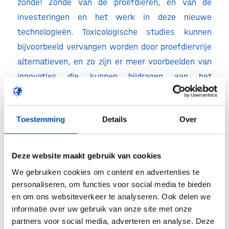
zonde! Zonde van de proefdieren, en van de
investeringen en het werk in deze nieuwe
technologieën. Toxicologische studies kunnen
bijvoorbeeld vervangen worden door proefdiervrije
alternatieven, en zo zijn er meer voorbeelden van
innovaties die kunnen bijdragen aan het
verminderen van dierproeven. Op zoek naar
inspiratie?
In
deze publicatie
lichten we een aantal
Toestemming
Details
Over
koplopers uit in de transitie naar proefdiervrije
innovaties. Proeven zonder dieren – zo kan
innovatie dus ook!
Deze website maakt gebruik van cookies
We gebruiken cookies om content en advertenties te
/
personaliseren, om functies voor social media te bieden
en om ons websiteverkeer te analyseren. Ook delen we
informatie over uw gebruik van onze site met onze
Deel dit stuk
partners voor social media, adverteren en analyse. Deze