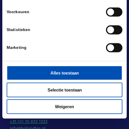
Voorkeuren
Statistieken
Marketing
BEZOEKADRES
Alles toestaan
Laan van Nieuw Oost-Indië 131-133
2593 BM Den Haag
Selectie toestaan
POSTADRES
Laan van Nieuw Oost-Indië 133 M
Weigeren
2593 BM Den Haag
+31 (0) 70 833 1333
info@hollandbio.nl