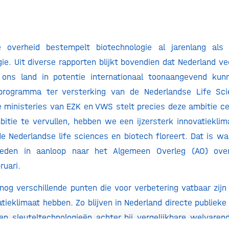
 overheid bestempelt biotechnologie al jarenlang als 
gie. Uit diverse rapporten blijkt bovendien dat Nederland ve
 ons land in potentie internationaal toonaangevend ku
eprogramma ter versterking van de Nederlandse Life Sc
e ministeries van EZK en VWS stelt precies deze ambitie c
itie te vervullen, hebben we een ijzersterk innovatieklim
de Nederlandse life sciences en biotech floreert. Dat is waa
eden in aanloop naar het Algemeen Overleg (AO) over
uari.
 nog verschillende punten die voor verbetering vatbaar zij
atieklimaat hebben. Zo blijven in Nederland directe publieke
en sleuteltechnologieën achter bij vergelijkbare welvaren