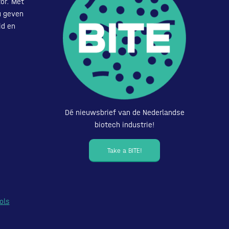
or. Met
u geven
id en
Dé nieuwsbrief van de Nederlandse
biotech industrie!
Take a BITE!
ols