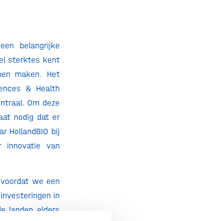
een belangrijke
el sterktes kent
nnen maken. Het
iences & Health
entraal. Om deze
aat nodig dat er
r HollandBIO bij
 innovatie van
n voordat we een
 investeringen in
de landen elders