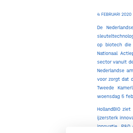
4 FEBRUARI 2020
De Nederlandse
sleuteltechnolo
op biotech die
Nationaal Acti
sector vanuit d
Nederlandse amb
voor zorgt dat 
Tweede Kamerl
woensdag 5 febr
HollandBIO ziet
ijzersterk innov
innovatie, R&D 