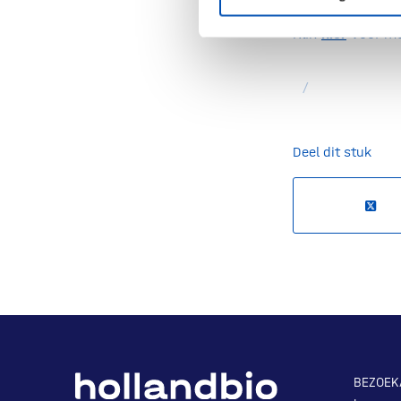
Klik
hier
voor me
/
Deel dit stuk
BEZOEK