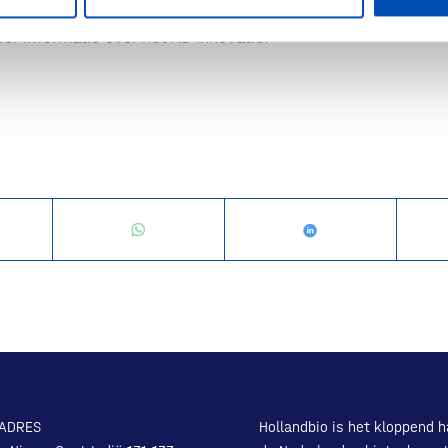
er informatie over het AO Innovatie.
ADRES
Hollandbio is het kloppend h