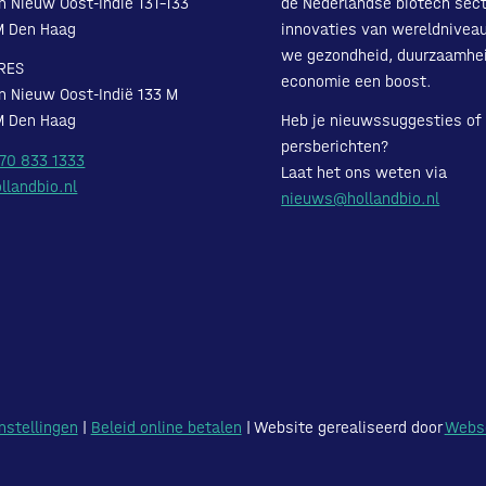
n Nieuw Oost-Indië 131-133
de Nederlandse biotech sect
M Den Haag
innovaties van wereldnivea
we gezondheid, duurzaamhe
RES
economie een boost.
n Nieuw Oost-Indië 133 M
M Den Haag
Heb je nieuwssuggesties of
persberichten?
 70 833 1333
Laat het ons weten via
llandbio.nl
nieuws@hollandbio.nl
nstellingen
|
Beleid online betalen
| Website gerealiseerd door
Webs