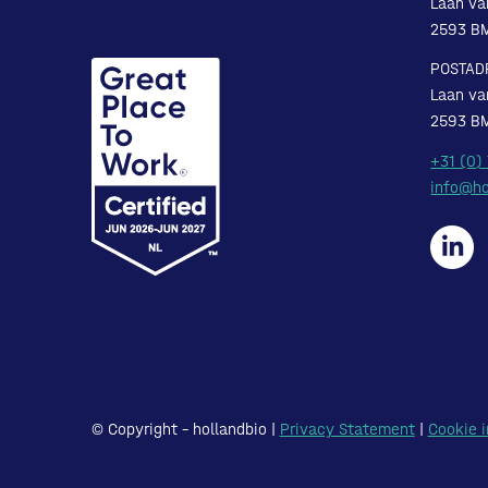
Laan va
2593 B
POSTAD
Laan va
2593 B
+31 (0)
info@ho
© Copyright – hollandbio |
Privacy Statement
|
Cookie i