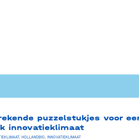
rekende puzzelstukjes voor ee
rk innovatieklimaat
TIEKLIMAAT
,
HOLLANDBIO
,
INNOVATIEKLIMAAT