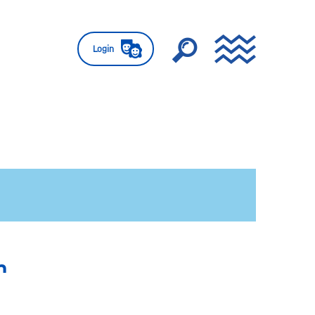
Login
n