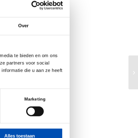
dse overheid ook
n het Nationaal
Over
het gezamenlijke
die op de agenda
moeten maken van
 media te bieden en om ons
t lange traject
ze partners voor social
Va
nformatie die u aan ze heeft
IJ
 stimuleren van
igendom als basis
Marketing
niet op de plank
ij verder helpt.
aag die kunnen
jdragen aan het
Alles toestaan