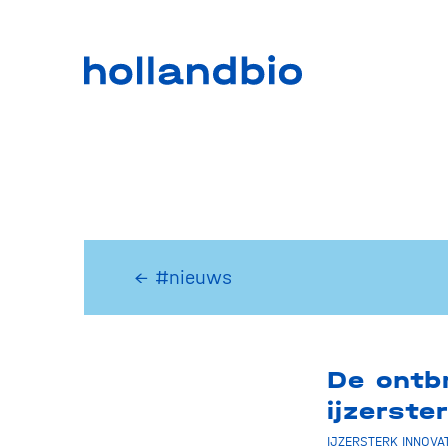
← #nieuws
De ontb
ijzerste
IJZERSTERK INNOVA