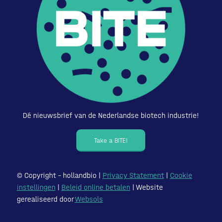
Dé nieuwsbrief van de Nederlandse biotech industrie!
Take a BITE!
© Copyright – hollandbio |
Privacy Statement
|
Cookie
instellingen
|
Beleid online betalen
| Website
gerealiseerd door
Websols