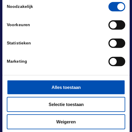
Toestemmingsselectie
Noodzakelijk
Voorkeuren
Statistieken
Marketing
Alles toestaan
BEZOEKADRES
Selectie toestaan
Laan van Nieuw Oost-Indië 131-133
2593 BM Den Haag
Weigeren
POSTADRES
Laan van Nieuw Oost-Indië 133 M