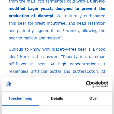
from the malt. It’s fermented cold with a
CRISPR-
modified Lager yeast, designed to prevent the
production of diacetyl
. We naturally carbonated
this beer for great mouthfeel and head retention
and patiently lagered it for 3 weeks, allowing the
beer to mellow and mature”.
Curious to know why
diacetyl-free
beer is a good
idea? Here is the answer: “Diacetyl is a common
off-flavor in beer. At high concentrations it
resembles artificial butter and butterscotch. At
lower concentrations it presents as a buttery
slickness on the tongue or roof of the mouth.
Even at low concentrations, it distracts from an
Toestemming
Details
Over
otherwise amazing IPA.”
The Berkeley researchers have more to offer. See