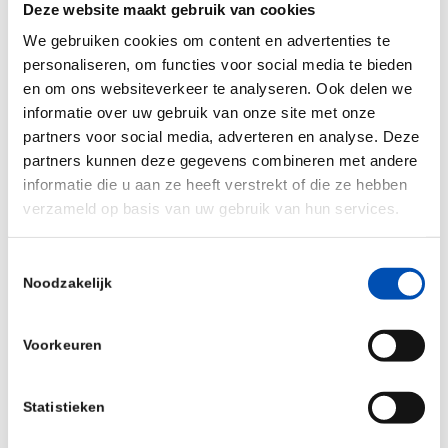
Deze website maakt gebruik van cookies
their beer strains
Wildflower
,
Melon Drop
,
We gebruiken cookies om content en advertenties te
Galactic
, and
Berry Jammer
. And check
A CRISPR
personaliseren, om functies voor social media te bieden
Shade of Blonde
, with subtle floral and fruit notes
en om ons websiteverkeer te analyseren. Ook delen we
from one of these special strains.
informatie over uw gebruik van onze site met onze
partners voor social media, adverteren en analyse. Deze
Source:
Mycrispr.blog
partners kunnen deze gegevens combineren met andere
informatie die u aan ze heeft verstrekt of die ze hebben
verzameld op basis van uw gebruik van hun services.
/
Toestemmingsselectie
Deel dit stuk
Noodzakelijk
Voorkeuren
Statistieken