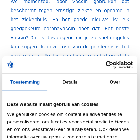
we momenteel ieder vaccin gebruiken dat
beschermt tegen ernstige ziekte en opname in
het ziekenhuis. En het goede nieuws is: elk
goedgekeurd coronavaccin doet dat. Het beste
vaccin? Dat is dus degene die je zo snel mogelijk
kan krijgen. In deze fase van de pandemie is tijd
onze meetlat. En dus is schaarste nu het grootste
knelpunt, zo geeft ook het logistiek
coördinatiecentrum van het RIVM aan. Benieuwd
Toestemming
Details
Over
wat er verder allemaal komt kijken bij de
verspreiding van de vaccins? Het
coördinatiecentrum licht
hier
een tipje van de
Deze website maakt gebruik van cookies
sluier op.
We gebruiken cookies om content en advertenties te
personaliseren, om functies voor social media te bieden
/
en om ons websiteverkeer te analyseren. Ook delen we
informatie over uw gebruik van onze site met onze