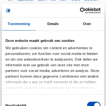
ambassadeur zet Colja zich vol energie en
positivisme in om de biotech sector in de kijker te
spelen, op nationaal en internationaal niveau. Hij
Toestemming
Details
Over
is een bruggenbouwer pur sang en daarmee van
grote waarde voor de vele commissies en
besturen waarin hij zitting heeft en heeft gehad.
Deze website maakt gebruik van cookies
Colja stond aan de wieg van vele succesvolle
We gebruiken cookies om content en advertenties te
personaliseren, om functies voor social media te bieden
samenwerkingsverbanden en
en om ons websiteverkeer te analyseren. Ook delen we
stimuleringsprogramma’s binnen de life sciences
informatie over uw gebruik van onze site met onze
sector. Kortom: een waardige winnaar van de
partners voor social media, adverteren en analyse. Deze
Roland Lageveen Award. We hopen dat we nog
partners kunnen deze gegevens combineren met andere
lang van zijn support en ervaring mogen
informatie die u aan ze heeft verstrekt of die ze hebben
verzameld op basis van uw gebruik van hun services.
profiteren, aldus jury van de Roland Lageveen
Award.
Toestemmingsselectie
Eerdere winnaars van de award zijn Nettie
Noodzakelijk