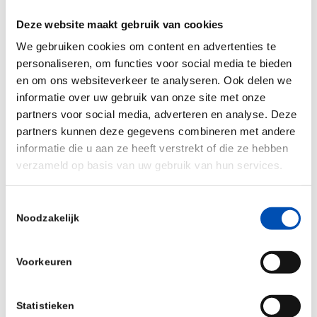
voor de behandeling van (bloed)kanker, immuun-
Deze website maakt gebruik van cookies
en ontstekingsziekten. Ze willen bijdragen aan de
We gebruiken cookies om content en advertenties te
volksgezondheid via wetenschappelijk onderzoek
personaliseren, om functies voor social media te bieden
en de belofte het belang van de patiënt altijd
en om ons websiteverkeer te analyseren. Ook delen we
informatie over uw gebruik van onze site met onze
voorop te plaatsen. Een van de meest zichtbare
partners voor social media, adverteren en analyse. Deze
manieren waarop Celgene dit doet is door bijna
partners kunnen deze gegevens combineren met andere
40% van onze omzet te investeren in R&D.
informatie die u aan ze heeft verstrekt of die ze hebben
verzameld op basis van uw gebruik van hun services.
/
Toestemmingsselectie
Noodzakelijk
Deel dit stuk
Voorkeuren
Statistieken