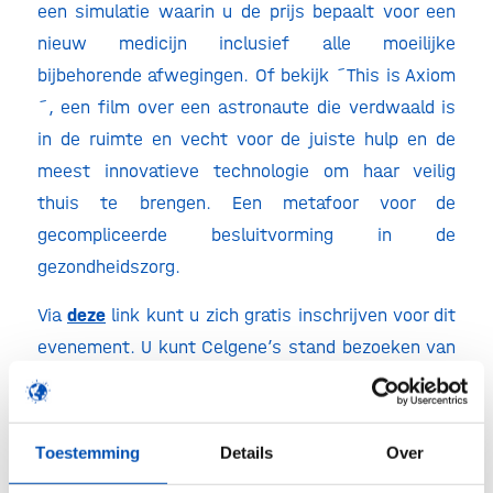
een simulatie waarin u de prijs bepaalt voor een
nieuw medicijn inclusief alle moeilijke
bijbehorende afwegingen. Of bekijk ´This is Axiom
´, een film over een astronaute die verdwaald is
in de ruimte en vecht voor de juiste hulp en de
meest innovatieve technologie om haar veilig
thuis te brengen. Een metafoor voor de
gecompliceerde besluitvorming in de
gezondheidszorg.
Via
deze
link kunt u zich gratis inschrijven voor dit
evenement. U kunt Celgene’s stand bezoeken van
2 tot en met 5 oktober in de World of Laboratory,
A119.
Toestemming
Details
Over
Over Celgene
Celgene ontwikkelt innovatieve geneesmiddelen