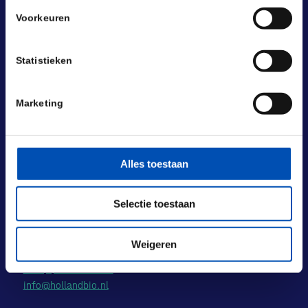
Voorkeuren
Statistieken
Marketing
BEZOEKADRES
Alles toestaan
Laan van Nieuw Oost-Indië 131-133
2593 BM Den Haag
Selectie toestaan
POSTADRES
Laan van Nieuw Oost-Indië 133 M
2593 BM Den Haag
Weigeren
+31 (0) 70 833 1333
info@hollandbio.nl