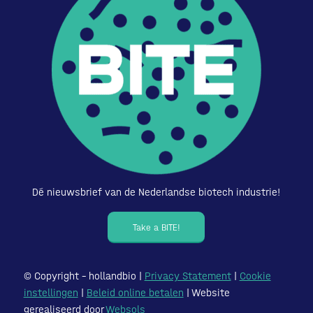
Dé nieuwsbrief van de Nederlandse biotech industrie!
Take a BITE!
© Copyright – hollandbio |
Privacy Statement
|
Cookie
instellingen
|
Beleid online betalen
| Website
gerealiseerd door
Websols