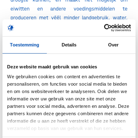
eiwitten en andere voedingsmiddelen te
produceren met véél minder landgebruik, water,
uitstoot én dierenleed. Dit zijn geen verre
toekomstdromen, maar oplossingen die nu al
bestaan, vaak zelfs ontwikkeld op eigen bodem.
Toestemming
Details
Over
Waarom wachten we nog?
Deze website maakt gebruik van cookies
Zowel Copernicus als het KNMI waarschuwen dat
We gebruiken cookies om content en advertenties te
de temperatuur de komende jaren waarschijnlijk
personaliseren, om functies voor social media te bieden
structureel meer dan 1,5 °C zal stijgen. Nederland
en om ons websiteverkeer te analyseren. Ook delen we
voelt de gevolgen nu al: hittegolven, droogte,
informatie over uw gebruik van onze site met onze
partners voor social media, adverteren en analyse. Deze
natuurbranden en lage windsnelheden die onze
partners kunnen deze gegevens combineren met andere
energieopwekking remmen. Gelukkig is Nederland
informatie die u aan ze heeft verstrekt of die ze hebben
een land van aanpakkers. We overwonnen
verzameld op basis van uw gebruik van hun services.
problemen al eerder door met lef te kiezen voor