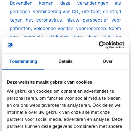
Bovendien komen deze veranderingen als
geroepen. Vermindering van CO₂-uitstoot, de strijd
tegen het coronavirus, nieuw perspectief voor
patiënten, voldoende voedsel voor iedereen. Noem
een mondiale uitdaging van deze tijd en
biotechnologie draagt bij aan de oplossing. Niet
voor niets investeren overheden,
Toestemming
Details
Over
kennisinstellingen en bedrijven wereldwijd enorm
in zowel de wetenschappelijke als de
commerciële ontwikkeling van deze sector.
Deze website maakt gebruik van cookies
Omdat ze duurzame, betere en gezondere
We gebruiken cookies om content en advertenties te
alternatieven bieden. Die zijn hard nodig,
personaliseren, om functies voor social media te bieden
aangezien natuurlijke bronnen opraken en
en om ons websiteverkeer te analyseren. Ook delen we
informatie over uw gebruik van onze site met onze
veelgebruikte producten en technieken vervuilend
partners voor social media, adverteren en analyse. Deze
en verspillend zijn. Terwijl ondertussen de
partners kunnen deze gegevens combineren met andere
wereldbevolking verder groeit: naar 10 miljard