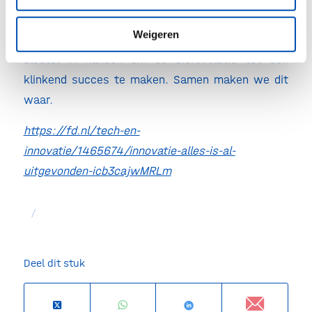
zin. In ons kennisrijke Nederland hebben we zelf –
Weigeren
de sector, beleidsmakers, politiek en burgers – de
sleutel in handen om de biorevolutie tot een
klinkend succes te maken. Samen maken we dit
waar.
https://fd.nl/tech-en-
innovatie/1465674/innovatie-alles-is-al-
uitgevonden-icb3cajwMRLm
/
Deel dit stuk