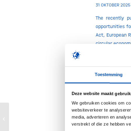
31 OKTOBER 2025
The recently p
opportunities f
Act, European R
circular econom
the Commission 
focuses on rapid
for innovation
Toestemming
comprehensive,
industrial biot
opportunity to
Deze website maakt gebruik
continue to
pu
We gebruiken cookies om cont
websiteverkeer te analyseren
progress for a w
media, adverteren en analys
Hollandbio went on tour in Maastricht
verstrekt of die ze hebben v
/