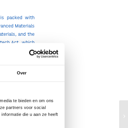
is packed with
vanced Materials
terials, and the
otech Act, which
efore Christmas)
ng quick progress
 will deliver a
Over
stem, including
 offers a unique
hollandbio will
slates into real
 media te bieden en om ons
ze partners voor social
nformatie die u aan ze heeft