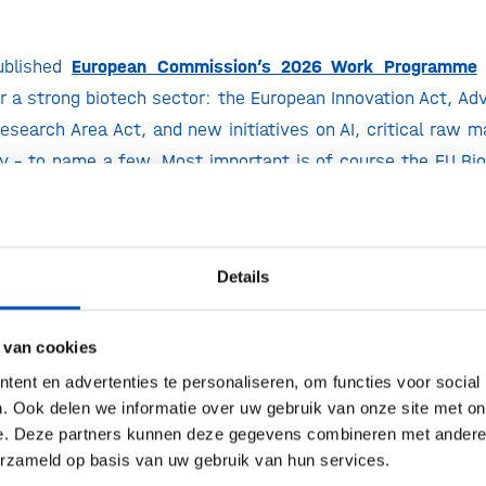
ublished
European Commission’s 2026 Work Programme
or a strong biotech sector: the European Innovation Act, Ad
esearch Area Act, and new initiatives on AI, critical raw ma
y – to name a few. Most important is of course the EU Bi
has now officially split in two. Biotech Act I (expected b
 regulatory simplification in health, food and feed, enabli
 in those fields. Biotech Act II (expected Q3 2026)
Details
 future-proof framework for the entire biotech ecosy
ech, based on a full impact assessment. The coming year
 help shape Europe’s biotech future. During this time, 
 van cookies
sh for bold EU action
, ensuring that this potential tran
ent en advertenties te personaliseren, om functies voor social
. Ook delen we informatie over uw gebruik van onze site met on
orld-leading, innovation driven biotech landscape.
e. Deze partners kunnen deze gegevens combineren met andere i
erzameld op basis van uw gebruik van hun services.