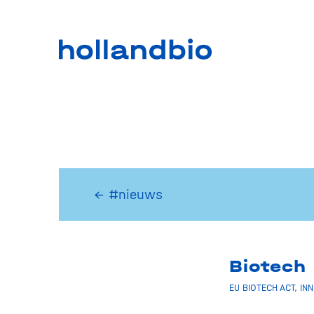
← #nieuws
Biotech
EU BIOTECH ACT
,
IN