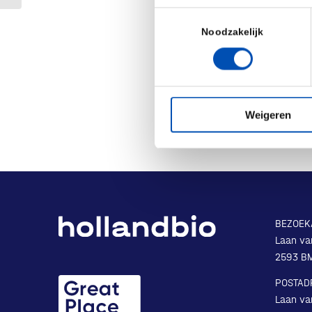
Toestemmingsselectie
Noodzakelijk
Deel dit stuk
Weigeren
BEZOEK
Laan va
2593 B
POSTAD
Laan va