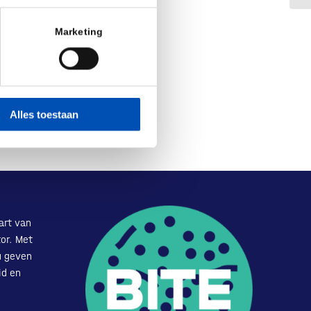
Marketing
Alles toestaan
art van
or. Met
u geven
id en