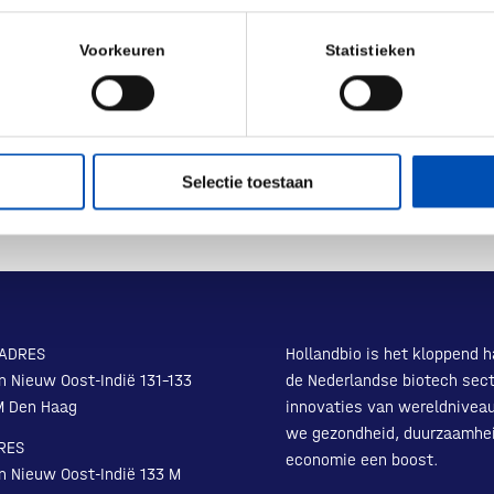
Voorkeuren
Statistieken
Selectie toestaan
ADRES
Hollandbio is het kloppend h
n Nieuw Oost-Indië 131-133
de Nederlandse biotech sect
M Den Haag
innovaties van wereldnivea
we gezondheid, duurzaamhe
RES
economie een boost.
n Nieuw Oost-Indië 133 M