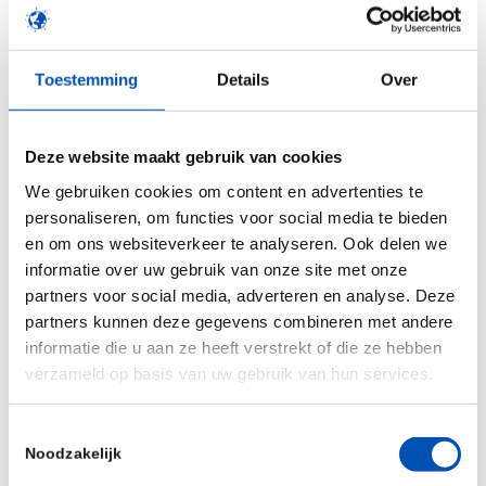
staat wat ons betreft haaks op de
kabinetsambities voor innovatie en biotech.
Zonder deze regeling dreigen we niet alleen onze
Toestemming
Details
Over
koppositie kwijt te raken, maar ook de voordelen
die klinisch onderzoek ons land biedt: toegang tot
Deze website maakt gebruik van cookies
nieuwe therapieën, economische groei en
We gebruiken cookies om content en advertenties te
hoogwaardige werkgelegenheid.
personaliseren, om functies voor social media te bieden
Onze oproep aan het ministerie
en om ons websiteverkeer te analyseren. Ook delen we
informatie over uw gebruik van onze site met onze
Hollandbio en 129 ondertekenaars – van
partners voor social media, adverteren en analyse. Deze
geneesmiddelontwikkelaars tot uitvoerders en
partners kunnen deze gegevens combineren met andere
informatie die u aan ze heeft verstrekt of die ze hebben
ondersteuners van klinisch onderzoek –
verzameld op basis van uw gebruik van hun services.
onderschrijven het belang van een sterk en
internationaal concurrerend klinisch
Toestemmingsselectie
onderzoeksklimaat in Nederland. Samen roepen
Noodzakelijk
we het ministerie op om het besluit tot