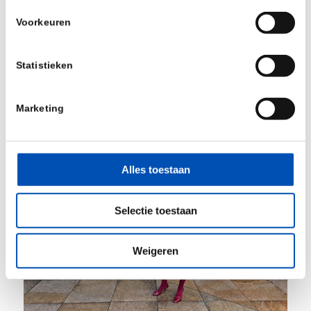
afschaffing van de farmaciebrief te heroverwegen
Voorkeuren
óf te zorgen voor een alternatieve borging van
CRO-activiteiten binnen de WBSO. Alleen zo blijft
Statistieken
Nederland aantrekkelijk voor (bio)farmaceutisch
onderzoek, innovatie en investeringen.
Marketing
Alles toestaan
Selectie toestaan
Weigeren