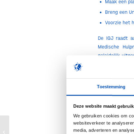
Maak een pla
Breng een Un
Voorzie het 
De IGJ raadt a
Medische Hulp
geleidelijk uit
verplicht. Voor 
Ook is het vers
om nationale au
Toestemming
(mogelijke) v
hulpmiddelen, z
Deze website maakt gebruik
Hoe schaal ik m
We gebruiken cookies om cont
websiteverkeer te analyseren
Bedrijven bepa
Wie wordt onze
media, adverteren en analys
guidance docu