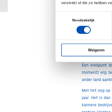
Valentijn?
verstrekt of die ze hebben v
classificatie.
autoriteit, zoal
Toestemmingsselectie
Noodzakelijk
De inschaling 
Bodies als door
mogelijkheid om
producten.
Weigeren
Help, ik kom ni
Een knelpunt da
moment) erg bep
ander land aank
Met het oog op 
jaar. Het is dan
kleinere bedrij