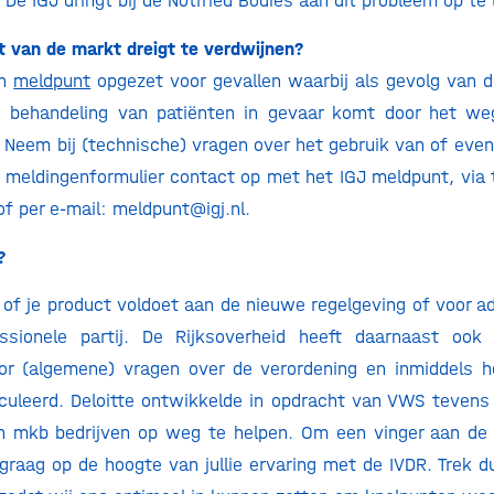
 De IGJ dringt bij de Notified Bodies aan dit probleem op te
t van de markt dreigt te verdwijnen?
en
meldpunt
opgezet voor gevallen waarbij als gevolg van 
 behandeling van patiënten in gevaar komt door het we
. Neem bij (technische) vragen over het gebruik van of eve
e meldingenformulier contact op met het IGJ meldpunt, vi
f per e-mail: meldpunt@igj.nl.
?
l of je product voldoet aan de nieuwe regelgeving of voor a
ssionele partij. De Rijksoverheid heeft daarnaast oo
r (algemene) vragen over de verordening en inmiddels h
culeerd. Deloitte ontwikkelde in opdracht van VWS teven
n mkb bedrijven op weg te helpen. Om een vinger aan de 
o graag op de hoogte van jullie ervaring met de IVDR. Trek d