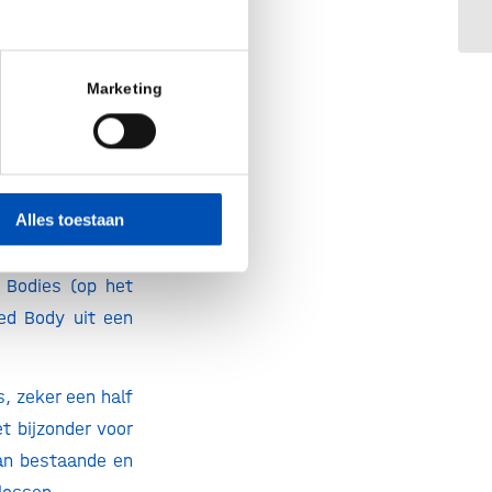
in
aagstuk aan een
Marketing
 zowel Notified
gsroute biedt de
chaling van deze
Alles toestaan
d Bodies (op het
ied Body uit een
, zeker een half
et bijzonder voor
aan bestaande en