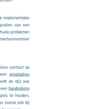
 lossen.
de implementatie
gvallen van een
ntuele problemen
a telefoonnummer
dvies contact op
k een
emailadres
eeft de IGJ ook
s een
handreiking
pols te houden,
us vooral ook bij