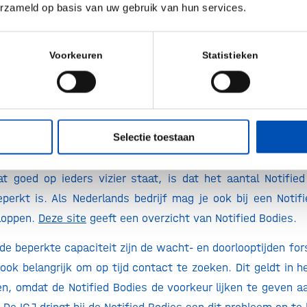
erzameld op basis van uw gebruik van hun services.
 In (het uitzonderlijke) geval van twijfel kun je het vr
s in Nederland de IGJ, voorleggen.
Voorkeuren
Statistieken
van softwareproducten wordt momenteel bijvoorbeeld door
 de IGJ als uitdagend ervaren. Bovenstaande uitzonderin
 gaandeweg meer duidelijkheid te verschaffen over de ins
Selectie toestaan
et in contact met een Notified Body!
t goed op ieders vizier staat, is dat het aantal Notifie
erkt is. Als Nederlands bedrijf mag je ook bij een Notif
loppen.
Deze site
geeft een overzicht van Notified Bodies.
de beperkte capaciteit zijn de wacht- en doorlooptijden fors
 ook belangrijk om op tijd contact te zoeken. Dit geldt in h
ven, omdat de Notified Bodies de voorkeur lijken te geven 