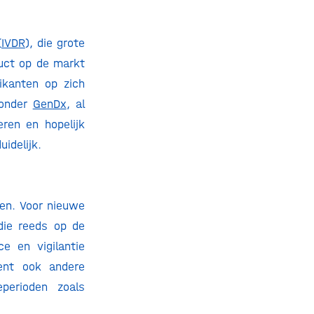
(
IVDR
), die grote
uct op de markt
ikanten op zich
ronder
GenDx
, al
ren en hopelijk
uidelijk.
sen. Voor nieuwe
die reeds op de
ce en vigilantie
ment ook andere
eperioden zoals