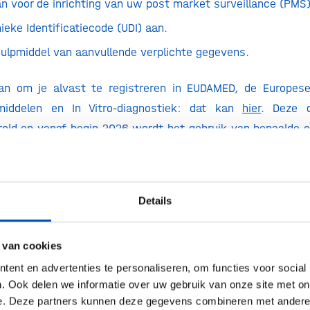
n voor de inrichting van uw post market surveillance (PMS
ieke Identificatiecode (UDI) aan.
hulpmiddel van aanvullende verplichte gegevens.
an om je alvast te registreren in EUDAMED, de Europes
middelen en In Vitro-diagnostiek: dat kan
hier
. Deze 
gerold en vanaf begin 2026 wordt het gebruik van bepaalde 
meer informatie hierover houd je
deze pagina
in de gaten.
tandig je alvast voor te bereiden op de nieuwe verplichting 
toriteiten en de gezondheidszorgsector te kunnen informe
Details
erstoring of onderbreking van de levering van bep
oals beschreven in
regulation (EU) 2024/1860
.
 van cookies
ijn product in?
ent en advertenties te personaliseren, om functies voor social
. Ook delen we informatie over uw gebruik van onze site met on
len zelf onder welke risicoklasse hun IVDR-product valt
e. Deze partners kunnen deze gegevens combineren met andere i
menten
kunnen hierbij helpen. Notified Bodies toet