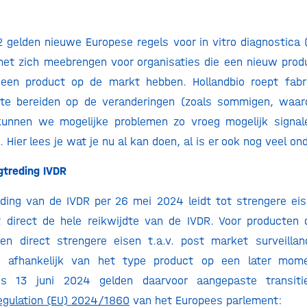
 gelden nieuwe Europese regels voor in vitro diagnostica 
met zich meebrengen voor organisaties die een nieuw prod
 een product op de markt hebben. Hollandbio roept fabr
te bereiden op de veranderingen (zoals sommigen, waa
 kunnen we mogelijke problemen zo vroeg mogelijk signale
 Hier lees je wat je nu al kan doen, al is er ook nog veel ond
gtreding IVDR
ding van de IVDR per 26 mei 2024 leidt tot strengere ei
t direct de hele reikwijdte van de IVDR. Voor producten 
en direct strengere eisen t.a.v. post market surveillan
en afhankelijk van het type product op een later mo
ds 13 juni 2024 gelden daarvoor aangepaste transiti
egulation (EU) 2024/1860
van het Europees parlement: