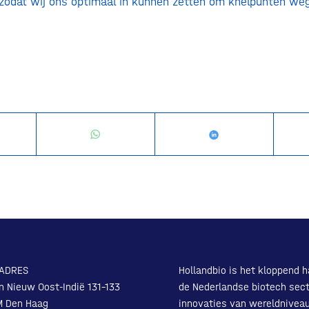
 zodat wij ons optimaal in kunnen zetten om knelpunten w
ADRES
Hollandbio is het kloppend h
n Nieuw Oost-Indië 131-133
de Nederlandse biotech sect
M Den Haag
innovaties van wereldnivea