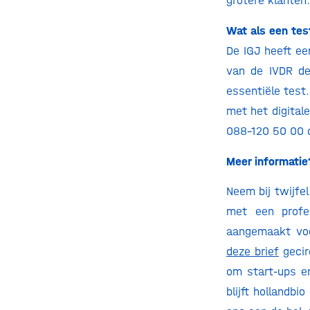
grotere klanten.
Wat als een tes
De IGJ heeft e
van de IVDR de
essentiële test
met het digital
088-120 50 00 o
Meer informatie
Neem bij twijfe
met een profe
aangemaakt voo
deze brief
gecir
om start-ups e
blijft hollandbi