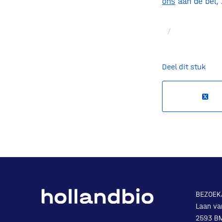
ons
aan de bel,
/
Deel dit stuk
BEZOEK
Laan va
2593 B