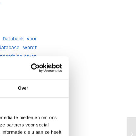
).
e Databank voor
database wordt
onderdelen ervan
voor fabrikanten
ren in geval van
Over
aalde medische
 media te bieden en om ons
ze partners voor social
. Verschillende
La
nformatie die u aan ze heeft
ge
sen de gekozen