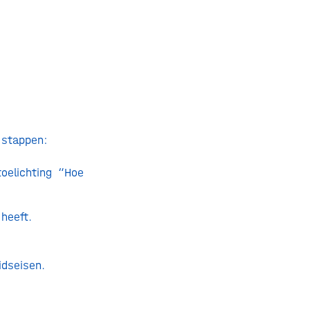
e stappen:
oelichting “Hoe
 heeft.
.
eidseisen.