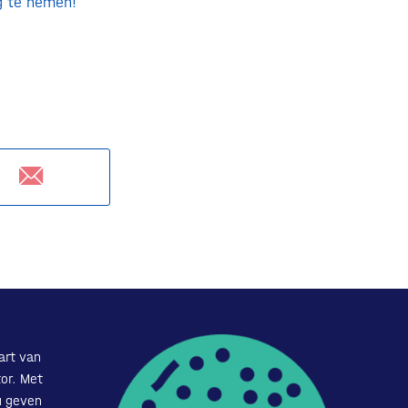
eg te nemen!
art van
or. Met
u geven