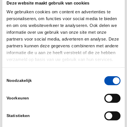
van doorbraken in biologie, artificiële intelligentie
Deze website maakt gebruik van cookies
en automatisering en ondernemerschap. Daarom
We gebruiken cookies om content en advertenties te
is hollandbio het roerend eens met de oproep uit
personaliseren, om functies voor social media te bieden
en om ons websiteverkeer te analyseren. Ook delen we
het advies: het Nederlandse innovatiebeleid moet
informatie over uw gebruik van onze site met onze
ambitie tonen om biotech kennis door te vertalen
partners voor social media, adverteren en analyse. Deze
in producten waar de wereld op zit te wachten.
partners kunnen deze gegevens combineren met andere
informatie die u aan ze heeft verstrekt of die ze hebben
verzameld op basis van uw gebruik van hun services.
/
Toestemmingsselectie
Deel dit stuk
Noodzakelijk
Voorkeuren
Statistieken