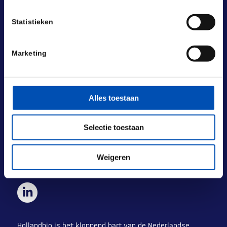
Statistieken
Marketing
BEZOEKADRES
Laan van Nieuw Oost-Indië 131-133
2593 BM Den Haag
Alles toestaan
POSTADRES
Laan van Nieuw Oost-Indië 133 M
Selectie toestaan
2593 BM Den Haag
+31 (0) 70 833 1333
Weigeren
info@hollandbio.nl
Hollandbio is het kloppend hart van de Nederlandse