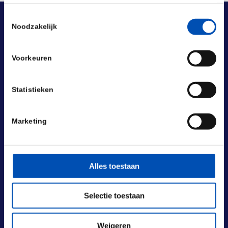
Toestemmingsselectie
Noodzakelijk
Voorkeuren
Statistieken
Marketing
Alles toestaan
Selectie toestaan
BEZOEKADRES
Laan van Nieuw Oost-Indië 131-133
Weigeren
2593 BM Den Haag