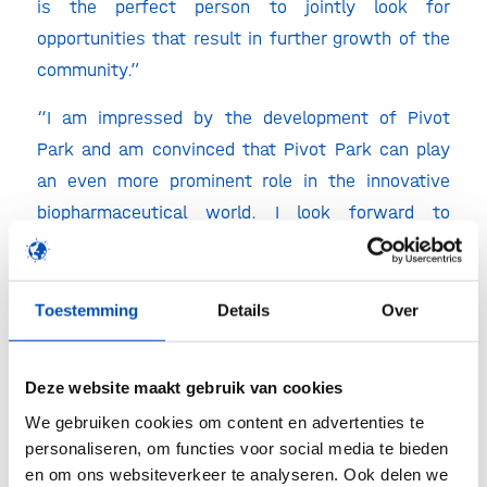
is the perfect person to jointly look for
opportunities that result in further growth of the
community.”
“I am impressed by the development of Pivot
Park and am convinced that Pivot Park can play
an even more prominent role in the innovative
biopharmaceutical world. I look forward to
working with the team on this” states André van
de Sande.
Toestemming
Details
Over
At the moment there are 56 companies located at
Pivot Park. Approximately 550 people work at
these companies.
Deze website maakt gebruik van cookies
We gebruiken cookies om content en advertenties te
Source:
Pivot Park
personaliseren, om functies voor social media te bieden
en om ons websiteverkeer te analyseren. Ook delen we