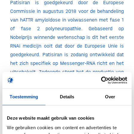
Patisiran is goedgekeurd door de Europese
Commissie in augustus 2018 voor de behandeling
van hATTR amyloïdose in volwassenen met fase 1
of fase 2 polyneuropathie. Gebaseerd op
Nobelprijs winnende wetenschap is dit het eerste
RNAi medicijn ooit dat door de Europese Unie is
goedgekeurd. Patisiran is zodanig ontwikkeld dat
het zich specifiek op Messenger-RNA richt en het
uitschakelt. Zodoende stopt het de productie van
een eiwit, genaamd transthyretine (TTR), in de
lever. Door de schadelijke opeenhoping van het
Toestemming
Details
Over
eiwit in het lichamelijk weefsel terug te dringen,
kan Patisiran de progressie van de ziekte
vertragen en potentieel stoppen.
Deze website maakt gebruik van cookies
We gebruiken cookies om content en advertenties te
Alnylam Pharmaceuticals kondigde vorig jaar haar