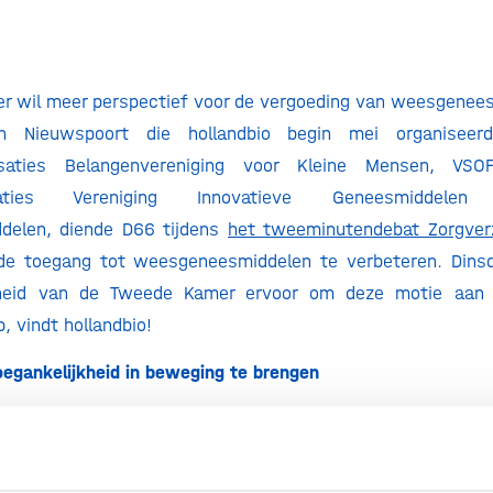
r wil meer perspectief voor de vergoeding van weesgenees
in Nieuwspoort die hollandbio begin mei organise
nisaties Belangenvereniging voor Kleine Mensen, V
nisaties Vereniging Innovatieve Geneesmiddel
elen, diende D66 tijdens
het tweeminutendebat Zorgverz
e toegang tot weesgeneesmiddelen te verbeteren. Din
heid van de Tweede Kamer ervoor om deze motie aan
, vindt hollandbio!
egankelijkheid in beweging te brengen
6-Kamerlid Vervuurt vraagt de regering om relevante veldpa
betrekken bij de ontwikkeling van een route voor gecontr
ische beprijzing. De motie verwijst expliciet naar het
Orp