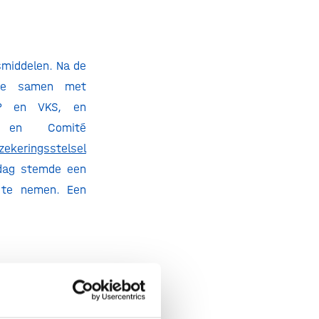
middelen. Na de
erde samen met
SOP en VKS, en
en en Comité
ekeringsstelsel
sdag stemde een
 te nemen. Een
rtijen actief en
oleerde toegang,
han Drug Access