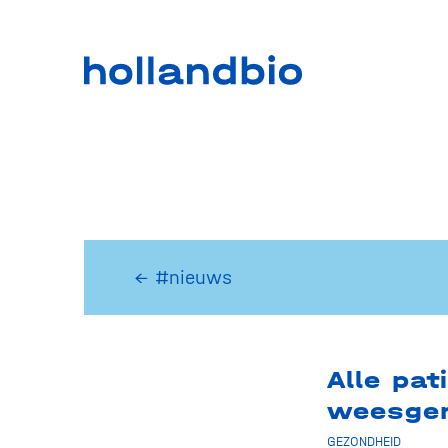
← #nieuws
Alle pat
weesgen
GEZONDHEID