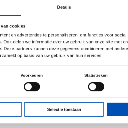
wezen model: snelle toegang voor patiënten, gecombin
Details
aseerde beprijzing, wat aantoonbaar leidt tot koste
delingen voor patiënten. Een oplossing waar volgens h
 van cookies
ent en advertenties te personaliseren, om functies voor social
. Ook delen we informatie over uw gebruik van onze site met on
n patiënten, slechts de helft van alle medicijnen beschikbaa
e. Deze partners kunnen deze gegevens combineren met andere i
en Nederlanders
leven met een zeldzame ziekte. Toch is
b
erzameld op basis van uw gebruik van hun services.
esmiddelen in Nederland niet beschikbaar
voor patiën
 dat de Kamer deze motie heeft aangenomen, want het is nu
Voorkeuren
Statistieken
 oplossing. Het
Toekomstbestendig Stelsel Geneesmidd
nu aan werkt, is dé kans om een passende route voor de
len in te richten. Hollandbio staat samen met haar coalit
e te denken.
Selectie toestaan