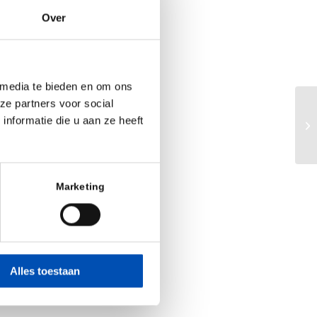
eerd met gepast
Over
nbesparingen en
ollandbio zeker
 media te bieden en om ons
ze partners voor social
r
Ge
nformatie die u aan ze heeft
ge
ijna de helft van
ac
ten. Daarom is
 tijd om werk te
Marketing
elen
, waar het
 vergoeding van
iepartners klaar
Alles toestaan