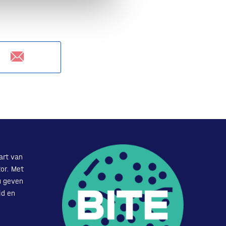
art van
or. Met
u geven
id en