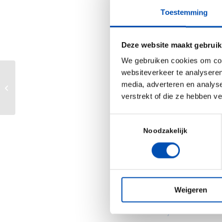
Protocol
als be
Toestemming
gebruik en gef
passende behan
Deze website maakt gebruik
muziek in zit.
We gebruiken cookies om cont
websiteverkeer te analyseren
Ruim een miljoe
Onrust over het
media, adverteren en analys
Rijksvaccinatieprogramma
Ruim een miljo
verstrekt of die ze hebben v
alle weesgene
Toestemmingsselectie
hollandbio blij
Noodzakelijk
maken van een
Zorginstituut 
weesgeneesmidde
om hierover me
Weigeren
/