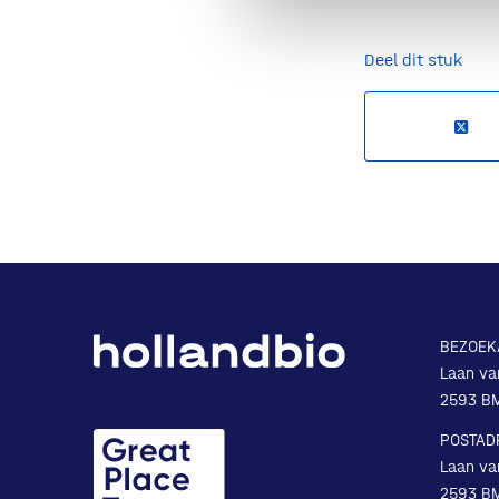
Deel dit stuk
BEZOEK
Laan va
2593 B
POSTAD
Laan va
2593 B