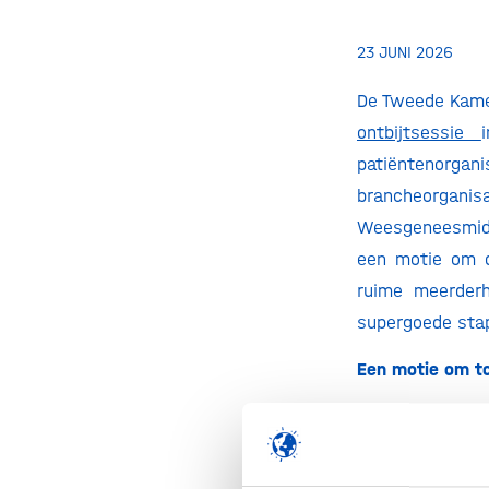
23 JUNI 2026
De Tweede Kame
ontbijtsessie
patiëntenorga
brancheorga
Weesgeneesmidd
een motie om d
ruime meerder
supergoede stap
Een motie om to
De
motie
van D6
structureel te 
inclusief dynam