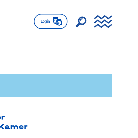
Login
or
 Kamer