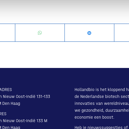
ADRES
Hollandbio is het kloppend h
n Nieuw Oost-Indië 131-133
de Nederlandse biotech sect
M Den Haag
innovaties van wereldnivea
we gezondheid, duurzaamhe
RES
economie een boost.
n Nieuw Oost-Indië 133 M
M Den Haag
Heb je nieuwssuggesties of