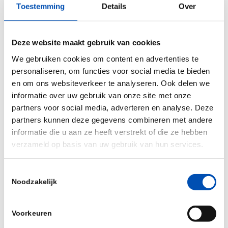
Continue verbetering van passende zorg.
Toestemming
Details
Over
Het stimuleren, versnellen en verbeteren van
Deze website maakt gebruik van cookies
onderzoek en innovatie.
We gebruiken cookies om content en advertenties te
personaliseren, om functies voor social media te bieden
Het verminderen van administratieve en
en om ons websiteverkeer te analyseren. Ook delen we
financiële lasten van regulatoire vereisten
informatie over uw gebruik van onze site met onze
voor de ontwikkeling van nieuwe producten.
partners voor social media, adverteren en analyse. Deze
partners kunnen deze gegevens combineren met andere
informatie die u aan ze heeft verstrekt of die ze hebben
Een naadloze uitwisseling tussen
verzameld op basis van uw gebruik van hun services.
productonderzoek en zorgpraktijk.
Toestemmingsselectie
Noodzakelijk
/
Voorkeuren
Deel dit stuk