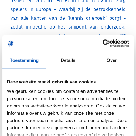
realiseren verbindt EIT Health alle relevante zorg
spelers in Europa – waarbij zij de betrokkenheid
van alle kanten van de ‘kennis driehoek’ borgt –
zodat innovatie op het snijpunt van onderzoek,
onderwijs en bedrijfsleven kan ontstaan. EIT
Health brengt zorg professionals, ondernemers en
burgers samen om ze nieuwe kansen en middelen
Toestemming
Details
Over
te bieden. Het crowdfunding platform
aescuvest.eu geeft dit aanbod verdere armslag
door middel van een uniek hulpmiddel dat zich
Deze website maakt gebruik van cookies
richt op financiering, marketing en verkoop om zo
We gebruiken cookies om content en advertenties te
de meest veelbelovende zorg start-ups de
personaliseren, om functies voor social media te bieden
gelegenheid te bieden hun activiteiten naar
en om ons websiteverkeer te analyseren. Ook delen we
informatie over uw gebruik van onze site met onze
Europees niveau op te schalen.
partners voor social media, adverteren en analyse. Deze
Dr. Pfeffer vult aan: “Crowdfunding geeft
partners kunnen deze gegevens combineren met andere
informatie die u aan ze heeft verstrekt of die ze hebben