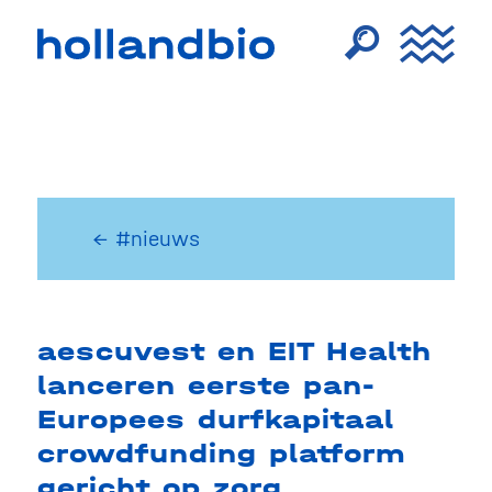
← #nieuws
aescuvest en EIT Health
lanceren eerste pan-
Europees durfkapitaal
crowdfunding platform
gericht op zorg