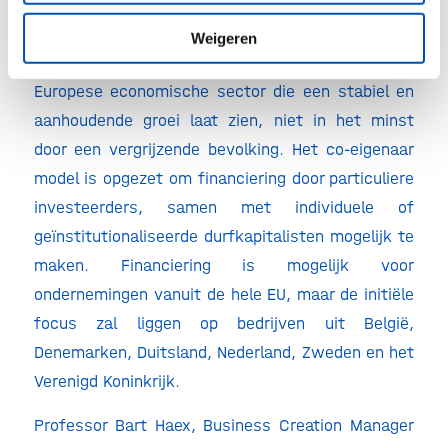
door een onafhankelijke investeringscommissie
zijn beoordeeld. Het geeft daarmee het voordeel
Weigeren
een vroege investeerder te zijn in grootste
Europese economische sector die een stabiel en
aanhoudende groei laat zien, niet in het minst
door een vergrijzende bevolking. Het co-eigenaar
model is opgezet om financiering door particuliere
investeerders, samen met individuele of
geïnstitutionaliseerde durfkapitalisten mogelijk te
maken. Financiering is mogelijk voor
ondernemingen vanuit de hele EU, maar de initiële
focus zal liggen op bedrijven uit België,
Denemarken, Duitsland, Nederland, Zweden en het
Verenigd Koninkrijk.
Professor Bart Haex, Business Creation Manager