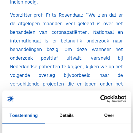
indien nodig.
Voorzitter prof. Frits Rosendaal: “We zien dat er
de afgelopen maanden veel geleerd is over het
behandelen van coronapatiënten. Nationaal en
internationaal is er belangrijk onderzoek naar
behandelingen bezig. Om deze wanneer het
onderzoek positief uitvalt, versneld bij
Nederlandse patiënten te krijgen, kijken we op het
volgende overleg bijvoorbeeld naar de
verschillende projecten die er lopen onder het
ZonMw COVID-19 onderzoeksprogramma. En
bespreken we hoe het ministerie daarin verdere
ondersteuning kan bieden of bijdragen. Hierover
Toestemming
Details
Over
adviseren wij het ministerie.”
Minister De Jonge: “We willen de ontwikkelingen