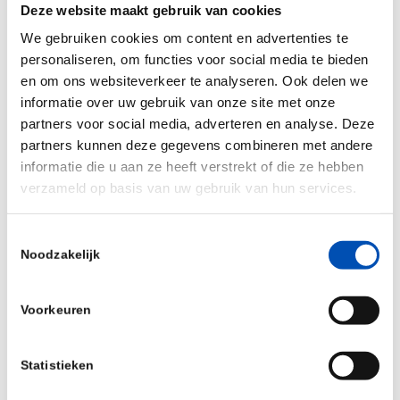
Deze website maakt gebruik van cookies
van behandelopties voor COVID-19 graag
We gebruiken cookies om content en advertenties te
stimuleren. Ik ben daarom blij met de
personaliseren, om functies voor social media te bieden
betrokkenheid van deze deskundigen en hun
en om ons websiteverkeer te analyseren. Ook delen we
bereidwilligheid om hun expertise op dit vlak in te
informatie over uw gebruik van onze site met onze
zetten.”
partners voor social media, adverteren en analyse. Deze
partners kunnen deze gegevens combineren met andere
Leden van het onafhankelijke Adviespanel zijn:
informatie die u aan ze heeft verstrekt of die ze hebben
Voorzitter: Prof. dr F.R. Rosendaal (NFU, LUMC)
verzameld op basis van uw gebruik van hun services.
Prof. M.J.M. Bonten (NFU, UMCU)
Toestemmingsselectie
Prof. dr. J.M.A. van Gerven (CCMO)
Noodzakelijk
Dr P. Kunst (FMS)
Prof. dr. H.G.M. Leufkens (Universiteit Utrecht)
Voorkeuren
Prof. dr M. Muller (FMS)
Prof. dr. M.G.M. Olde Rikkert (Radboudumc)
Statistieken
Dr. S. de Visser (ZonMw)