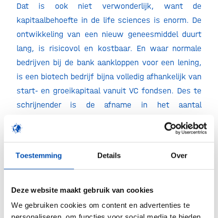
Dat is ook niet verwonderlijk, want de
kapitaalbehoefte in de life sciences is enorm. De
ontwikkeling van een nieuw geneesmiddel duurt
lang, is risicovol en kostbaar. En waar normale
bedrijven bij de bank aankloppen voor een lening,
is een biotech bedrijf bijna volledig afhankelijk van
start- en groeikapitaal vanuit VC fondsen. Des te
schrijnender is de afname in het aantal
investeringen in Nederlandse biotech bedrijven.
Het toont eens te meer aan dat het huidige
financieringslandschap in de life sciences nog
Toestemming
Details
Over
flinke gaten vertoont en dat dit marktfalen
aangepakt moet worden.
Deze website maakt gebruik van cookies
We gebruiken cookies om content en advertenties te
Invest-NL als vliegwiel voor
personaliseren, om functies voor social media te bieden