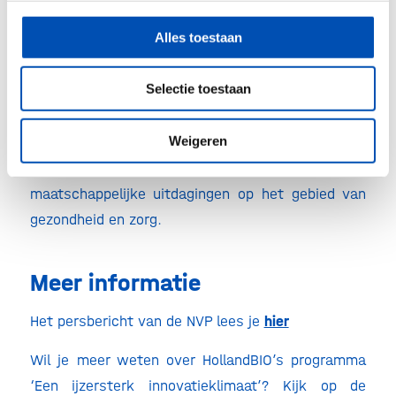
biotechnologie geldt. Invest-NL kan deze gaten in
Alles toestaan
het financieringslandschap helpen overbruggen
door een brug te slaan tussen de publieke
Selectie toestaan
regelingen en private investeerders. Zo kan het
als vliegwiel dienen voor innovatie en kunnen
Weigeren
biotech bedrijven met nog meer slagkracht blijven
werken aan innovatieve oplossingen voor onze
maatschappelijke uitdagingen op het gebied van
gezondheid en zorg.
Meer informatie
Het persbericht van de NVP lees je
hier
Wil je meer weten over HollandBIO’s programma
‘Een ijzersterk innovatieklimaat’? Kijk op de