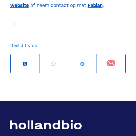
website
of neem contact op met
Fabian
.
/
Deel dit stuk