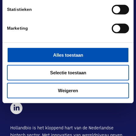
Statistieken
Marketing
BEZOEKADRES
Laan van Nieuw Oost-Indië 131-133
2593 BM Den Haag
Alles toestaan
POSTADRES
Laan van Nieuw Oost-Indië 133 M
Selectie toestaan
2593 BM Den Haag
+31 (0) 70 833 1333
Weigeren
info@hollandbio.nl
Hollandbio is het kloppend hart van de Nederlandse
biotech sector. Met innovaties van wereldniveau geven