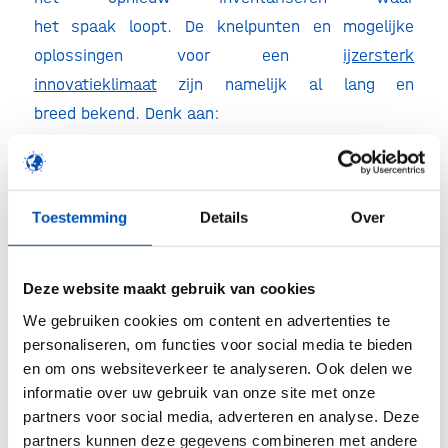
het spaak loopt. De knelpunten en mogelijke
oplossingen voor een
ijzersterk
innovatieklimaat
zijn namelijk al lang en
breed bekend. Denk aan:
Toegang tot kapitaal:
Biotech bedrijven hebben
structureel behoefte
aan voldoende, passende financiering in elke
Toestemming
Details
Over
fase van ontwikkeling.
Genoeg,
Deze website maakt gebruik van cookies
goedgeschoold talent:
De biotech sector
We gebruiken cookies om content en advertenties te
vraagt om een workforce met up-to-date skills
personaliseren, om functies voor social media te bieden
in R&D, engineering, digitalisering en
en om ons websiteverkeer te analyseren. Ook delen we
informatie over uw gebruik van onze site met onze
ondernemerschap.
partners voor social media, adverteren en analyse. Deze
Consistent en stimulerend
partners kunnen deze gegevens combineren met andere