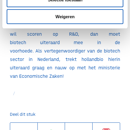
ons verdien- en concurrentievermogen, ligt
er vanaf 12 december genoeg informatie op
tafel om door te pakken en werk te maken
Weigeren
van concrete maatregelen. En als Nederland écht
wil scoren op R&D, dan moet
biotech uiteraard mee in de
voorhoede. Als vertegenwoordiger van de biotech
sector in Nederland, trekt hollandbio hierin
uiteraard graag en nauw op met het ministerie
van Economische Zaken!
/
Deel dit stuk