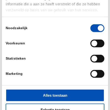
beleid:
Biotech floreert bij voorspelbare,
informatie die u aan ze heeft verstrekt of die ze hebben
verzameld op basis van uw gebruik van hun services.
heldere en innovatievriendelijke regels. Dat
betekent: snelle en gestroomlijnde procedures,
Toestemmingsselectie
fiscale stimulansen en een overheid die kiest
Noodzakelijk
voor innovatie.
Ruimte en infrastructuur:
Alleen
Voorkeuren
door problemen zoals het stikstofslot en
netcongestie gericht en voortvarend aan te
Statistieken
pakken, kan Nederland uitgroeien tot dé
vestigingsplaats voor biotech.
Marketing
Wat ons betreft is het tijd om de stap naar
oplossingen te zetten. Met alle
Alles toestaan
bestaande kennis en het aanstaande
rapport van
Peter Wennink
over het verbeteren van
Selectie toestaan