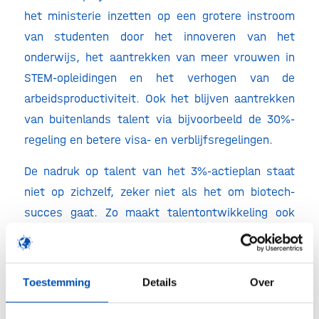
het ministerie inzetten op een grotere instroom
van studenten door het innoveren van het
onderwijs, het aantrekken van meer vrouwen in
STEM-opleidingen en het verhogen van de
arbeidsproductiviteit. Ook het blijven aantrekken
van buitenlands talent via bijvoorbeeld de 30%-
regeling en betere visa- en verblijfsregelingen.
De nadruk op talent van het 3%-actieplan staat
niet op zichzelf, zeker niet als het om biotech-
succes gaat. Zo maakt talentontwikkeling ook
deel uit van de
kabinetsbrede visie biotech.
Daarnaast besteed het
Rapport Wennink
aandacht
aan talent, als één van de vier essentiële
Toestemming
Details
Over
randvoorwaarden voor toekomstig
verdienvermogen. Wennink vraagt specifiek om