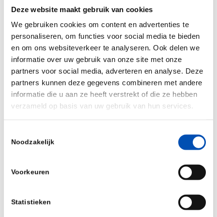
Deze website maakt gebruik van cookies
excellentie in het onderwijs, prioritering van
We gebruiken cookies om content en advertenties te
STEM-opleidingen, het aantrekken van
personaliseren, om functies voor social media te bieden
internationaal talent, het structureel maken van
en om ons websiteverkeer te analyseren. Ook delen we
om- en bijscholing en aanpassingen in het
informatie over uw gebruik van onze site met onze
socialezekerheidsstelsel.
partners voor social media, adverteren en analyse. Deze
partners kunnen deze gegevens combineren met andere
Het zal niemand verrassen dat ook hollandbio
informatie die u aan ze heeft verstrekt of die ze hebben
toegang tot passend talent van essentieel belang
verzameld op basis van uw gebruik van hun services.
vindt om de ambitieuze doelen van de overheid
voor biotech te realiseren. Hollandbio sluit zich
Toestemmingsselectie
Noodzakelijk
dan ook aan bij de adviezen uit het Rapport
Wennink. Daarnaast pleiten we voor snelheid,
Voorkeuren
duidelijkheid en een overkoepelende aanpak die
werkt, op basis van degelijk onderzoek naar de
behoeften van de sector, met specifieke
Statistieken
aandacht voor het bedrijfsleven. Met een