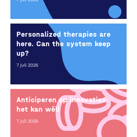
Personalized therapies are
here. Can the system keep
up?
7 juli 2026
Anticiperen op innovaties:
het kan wél!
7 juli 2026