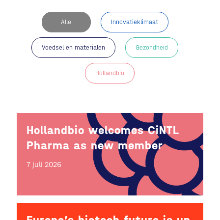
Alle
Innovatieklimaat
Voedsel en materialen
Gezondheid
Hollandbio
Hollandbio welcomes CiNTL
Pharma as new member
7 juli 2026