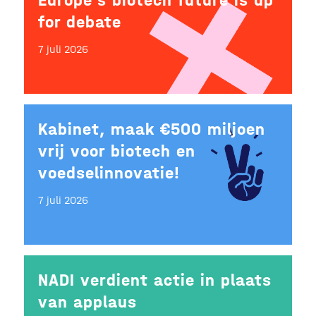
Europe’s biotech future is up
for debate
7 juli 2026
Kabinet, maak €500 miljoen
vrij voor biotech en
voedselinnovatie!
7 juli 2026
NADI verdient actie in plaats
van applaus