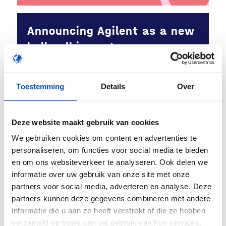
Announcing Agilent as a new
hollandbio partner
7 juli 2026
Toestemming
Details
Over
WBSO: De katalysator voor
Deze website maakt gebruik van cookies
Nederlandse innovatie
We gebruiken cookies om content en advertenties te
personaliseren, om functies voor social media te bieden
30 juni 2026
en om ons websiteverkeer te analyseren. Ook delen we
informatie over uw gebruik van onze site met onze
partners voor social media, adverteren en analyse. Deze
partners kunnen deze gegevens combineren met andere
informatie die u aan ze heeft verstrekt of die ze hebben
Immunisatie voor een
verzameld op basis van uw gebruik van hun services.