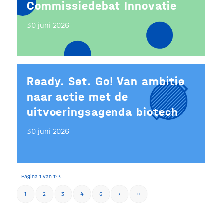
Commissiedebat Innovatie
30 juni 2026
Ready. Set. Go! Van ambitie
naar actie met de
uitvoeringsagenda biotech
30 juni 2026
Pagina 1 van 123
1
2
3
4
5
›
»