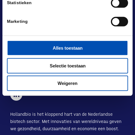
Statistieken
BEZOEKADRES
Marketing
Laan van Nieuw Oost-Indië 131-133
2593 BM Den Haag
POSTADRES
Alles toestaan
Laan van Nieuw Oost-Indië 133 M
2593 BM Den Haag
Selectie toestaan
+31 (0) 70 833 1333
info@hollandbio.nl
Weigeren
Hollandbio is het kloppend hart van de Nederlandse
biotech sector. Met innovaties van wereldniveau geven
we gezondheid, duurzaamheid en economie een boost.