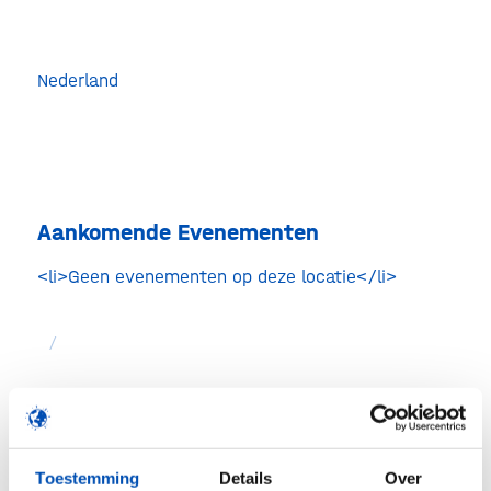
Beatri
548-
550
Nederland
-
Den
Haag
Evenem
Aankomende Evenementen
<li>Geen evenementen op deze locatie</li>
/
Deel dit stuk
Toestemming
Details
Over