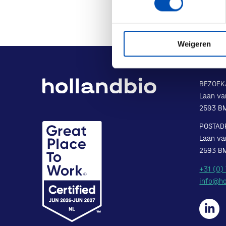
Weigeren
BEZOEK
Laan va
2593 B
POSTAD
Laan va
2593 B
+31 (0)
info@ho