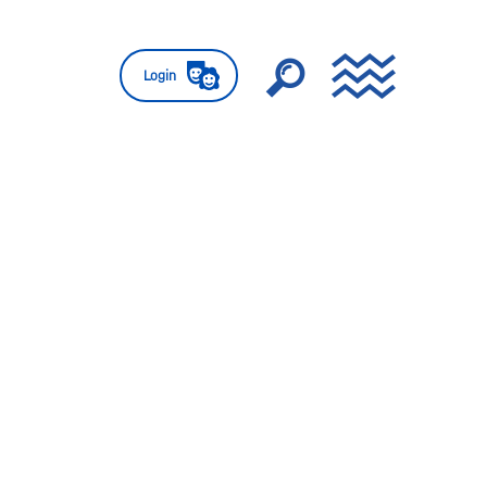
Login
Living
Tomorrow
Brussels
1
Indringingsweg