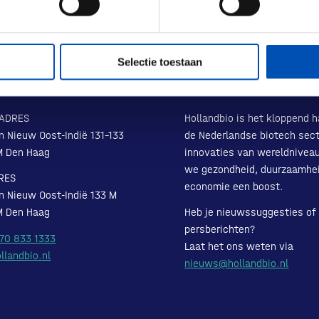
Selectie toestaan
ADRES
Hollandbio is het kloppend h
n Nieuw Oost-Indië 131-133
de Nederlandse biotech sect
M Den Haag
innovaties van wereldnivea
we gezondheid, duurzaamhe
RES
economie een boost.
n Nieuw Oost-Indië 133 M
M Den Haag
Heb je nieuwssuggesties of
persberichten?
 70 833 1333
Laat het ons weten via
llandbio.nl
nieuws@hollandbio.nl