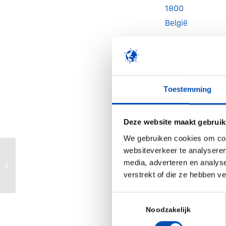
1800
België
Toestemming
Aankomende
<li>Geen evenem
Deze website maakt gebruik
We gebruiken cookies om cont
/
websiteverkeer te analyseren
media, adverteren en analys
Darwin Incubator
verstrekt of die ze hebben v
Deel dit stuk
Toestemmingsselectie
Noodzakelijk