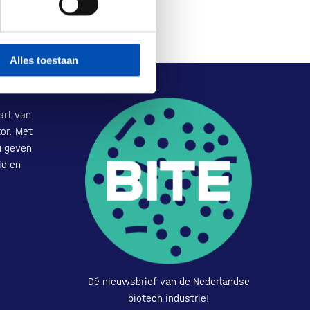
Alles toestaan
art van
or. Met
u geven
id en
Dé nieuwsbrief van de Nederlandse
biotech industrie!