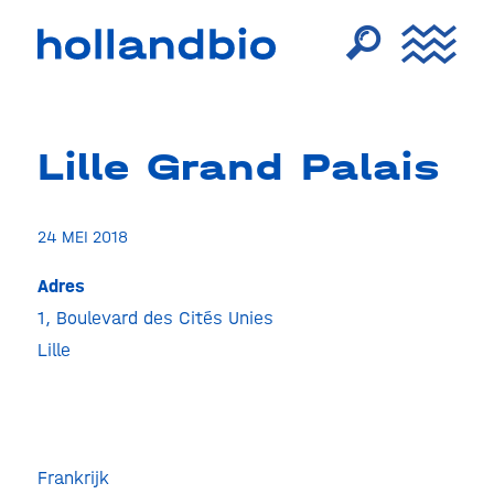
Lille Grand Palais
24 MEI 2018
Adres
1, Boulevard des Cités Unies
Lille
Gran
Lille
Palai
1,
Boulev
des
Cités
Frankrijk
Unies