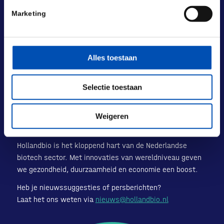
Laan van Nieuw Oost-Indië 131-133
2593 BM Den Haag
Marketing
POSTADRES
Laan van Nieuw Oost-Indië 133 M
2593 BM Den Haag
Alles toestaan
+31 (0) 70 833 1333
info@hollandbio.nl
Selectie toestaan
Weigeren
Hollandbio is het kloppend hart van de Nederlandse
biotech sector. Met innovaties van wereldniveau geven
we gezondheid, duurzaamheid en economie een boost.
Heb je nieuwssuggesties of persberichten?
Laat het ons weten via
nieuws@hollandbio.nl